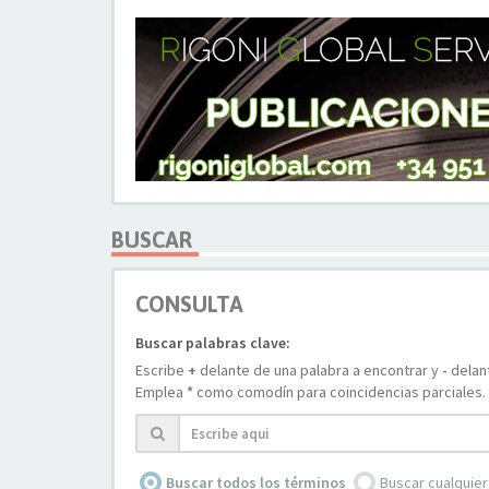
BUSCAR
CONSULTA
Buscar palabras clave:
Escribe
+
delante de una palabra a encontrar y
-
delant
Emplea
*
como comodín para coincidencias parciales.
Buscar todos los términos
Buscar cualquier