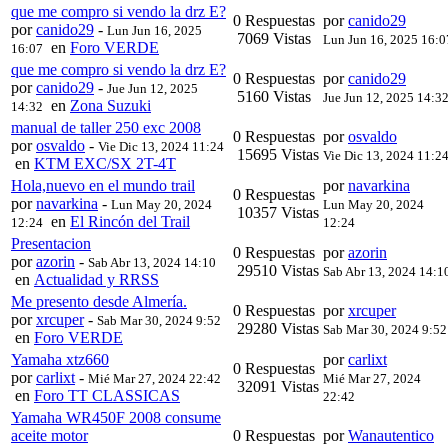
que me compro si vendo la drz E?
0 Respuestas
por
canido29
por
canido29
-
Lun Jun 16, 2025
7069 Vistas
Lun Jun 16, 2025 16:0
en
Foro VERDE
16:07
que me compro si vendo la drz E?
0 Respuestas
por
canido29
por
canido29
-
Jue Jun 12, 2025
5160 Vistas
Jue Jun 12, 2025 14:3
en
Zona Suzuki
14:32
manual de taller 250 exc 2008
0 Respuestas
por
osvaldo
por
osvaldo
-
Vie Dic 13, 2024 11:24
15695 Vistas
Vie Dic 13, 2024 11:2
en
KTM EXC/SX 2T-4T
Hola,nuevo en el mundo trail
por
navarkina
0 Respuestas
por
navarkina
-
Lun May 20, 2024
Lun May 20, 2024
10357 Vistas
en
El Rincón del Trail
12:24
12:24
Presentacion
0 Respuestas
por
azorin
por
azorin
-
Sab Abr 13, 2024 14:10
29510 Vistas
Sab Abr 13, 2024 14:1
en
Actualidad y RRSS
Me presento desde Almería.
0 Respuestas
por
xrcuper
por
xrcuper
-
Sab Mar 30, 2024 9:52
29280 Vistas
Sab Mar 30, 2024 9:52
en
Foro VERDE
Yamaha xtz660
por
carlixt
0 Respuestas
por
carlixt
-
Mié Mar 27, 2024 22:42
Mié Mar 27, 2024
32091 Vistas
en
Foro TT CLASSICAS
22:42
Yamaha WR450F 2008 consume
aceite motor
0 Respuestas
por
Wanautentico