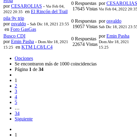
Hola
0 Respuestas
por
CESAROLIA
por
CESAROLIAS
-
Vie Feb 04,
17645 Vistas
Vie Feb 04, 2022 20:3
en
El Rincón del Trail
2022 20:35
pila 9v trip
0 Respuestas
por
osvaldo
por
osvaldo
-
Sab Dic 18, 2021 23:55
19057 Vistas
Sab Dic 18, 2021 23:5
en
Foro GasGas
Busco CDI
por
Emin Pasha
0 Respuestas
por
Emin Pasha
-
Dom Abr 18, 2021
Dom Abr 18, 2021
22674 Vistas
en
KTM LC8/LC4
15:25
15:25
Opciones
Se encontraron más de 1000 coincidencias
Página
1
de
34
1
2
3
4
5
…
34
Siguiente
1