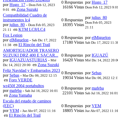
0 Respuestas
por
Hugo_17
por
Hugo_17
-
Dom Feb 12, 2023
16166 Vistas
Dom Feb 12, 2023 9:0
en
Zona Suzuki
9:01
Compatibilidad Cuadro de
por
julius_80
instrumentos lc4
0 Respuestas
Dom Feb 05, 2023
por
julius_80
-
18395 Vistas
Dom Feb 05, 2023
21:11
en
KTM LC8/LC4
21:11
Fox Legion
0 Respuestas
por
elMiguelon
por
elMiguelon
-
Sab Dic 17, 2022
17180 Vistas
Sab Dic 17, 2022 11:3
en
El Rincón del Trail
11:38
AMORTIGUADOR TRASERO
SUZUKI DRZ 400 E SACAR...
0 Respuestas
por
IGUAZÚ
por
IGUAZUASTURIAS
-
16420 Vistas
Mié
Mié Dic 14, 2022 20:0
en
Zona Suzuki
Dic 14, 2022 20:00
Feliz Navidad y Embarrados 2023
0 Respuestas
por
Sebas
por
Sebas
-
Mar Dic 06, 2022 12:15
19034 Vistas
Mar Dic 06, 2022 12:1
en
Foro VERDE
wr450f 2004 portabultos
0 Respuestas
por
mafeba
por
mafeba
-
Sab Jul 16, 2022 16:01
22101 Vistas
Sab Jul 16, 2022 16:01
en
Zona Yamaha
Escala del estado de caminos
(EEC)
0 Respuestas
por
VEM
por
VEM
-
18805 Vistas
Jue Abr 07, 2022 11:16
Jue Abr 07, 2022 11:1
en
El Rincón del Trail