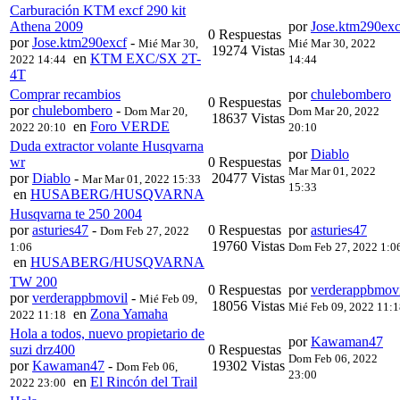
Carburación KTM excf 290 kit
Athena 2009
por
Jose.ktm290exc
0 Respuestas
por
Jose.ktm290excf
-
Mié Mar 30,
Mié Mar 30, 2022
19274 Vistas
en
KTM EXC/SX 2T-
2022 14:44
14:44
4T
Comprar recambios
por
chulebombero
0 Respuestas
por
chulebombero
-
Dom Mar 20,
Dom Mar 20, 2022
18637 Vistas
en
Foro VERDE
2022 20:10
20:10
Duda extractor volante Husqvarna
por
Diablo
wr
0 Respuestas
Mar Mar 01, 2022
por
Diablo
-
20477 Vistas
Mar Mar 01, 2022 15:33
15:33
en
HUSABERG/HUSQVARNA
Husqvarna te 250 2004
por
asturies47
-
0 Respuestas
por
asturies47
Dom Feb 27, 2022
19760 Vistas
1:06
Dom Feb 27, 2022 1:0
en
HUSABERG/HUSQVARNA
TW 200
0 Respuestas
por
verderappbmovi
por
verderappbmovil
-
Mié Feb 09,
18056 Vistas
Mié Feb 09, 2022 11:
en
Zona Yamaha
2022 11:18
Hola a todos, nuevo propietario de
por
Kawaman47
suzi drz400
0 Respuestas
Dom Feb 06, 2022
por
Kawaman47
-
19302 Vistas
Dom Feb 06,
23:00
en
El Rincón del Trail
2022 23:00