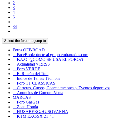
2
3
4
5
…
34
Select the forum to jump to
Foros OFF-ROAD
FaceBook: únete al grupo embarrados.com
F.A.Q. (¿CÓMO SE USA EL FORO?)
Actualidad y RRSS
Foro VERDE
El Rincón del Trail
Indice de Temas Técnicos
Foro TT CLASSICAS
Carreras, Cursos, Concentraciones y Eventos deportivos
Anuncios de Compra-Venta
MARCAS
Foro GasGas
Zona Honda
HUSABERG/HUSQVARNA
KTM EXC/SX 2T-4T