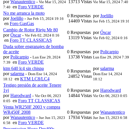
por
Wanautentico
-
13713 Vistas
Vie Mar 15, 2024
Vie Mar 15, 2024 7:40
en
Foro VERDE
7:40
No me arranca la moto
0 Respuestas
por
Joelillo
por
Joelillo
-
Jue Feb 15, 2024 19:16
14469 Vistas
Jue Feb 15, 2024 19:1
en
Foro GasGas
Cambio de Rotor Rieju Mr 80
0 Respuestas
por
Óscar
por
Óscar
-
Vie Feb 02, 2024 0:16
13119 Vistas
Vie Feb 02, 2024 0:16
en
Foro TT CLASSICAS
Duda sobre engranajes de bomba
de aceite
0 Respuestas
por
Policarpio
por
Policarpio
-
13738 Vistas
Lun Ene 29, 2024
Lun Ene 29, 2024 7:39
en
Foro VERDE
7:39
ktm 640 lc4 sin chispa
por
salarma
0 Respuestas
por
salarma
-
Dom Ene 14, 2024
Dom Ene 14, 2024
24852 Vistas
en
KTM LC8/LC4
18:12
18:12
Testigo presión de aceite Tenere
1vj
0 Respuestas
por
Harodward
por
Harodward
-
14844 Vistas
Vie Oct 06, 2023
Vie Oct 06, 2023 0:05
en
Foro TT CLASSICAS
0:05
Venta WR250F 2003 y compra
WR450F 2008
0 Respuestas
por
Wanautentico
por
Wanautentico
-
17934 Vistas
Jue Jun 15, 2023
Jue Jun 15, 2023 6:58
en
Foro VERDE
6:58
Presentacion Hugo Drz400s