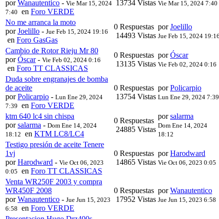
por
Wanautentico
-
13734 Vistas
Vie Mar 15, 2024
Vie Mar 15, 2024 7:40
en
Foro VERDE
7:40
No me arranca la moto
0 Respuestas
por
Joelillo
por
Joelillo
-
Jue Feb 15, 2024 19:16
14493 Vistas
Jue Feb 15, 2024 19:1
en
Foro GasGas
Cambio de Rotor Rieju Mr 80
0 Respuestas
por
Óscar
por
Óscar
-
Vie Feb 02, 2024 0:16
13135 Vistas
Vie Feb 02, 2024 0:16
en
Foro TT CLASSICAS
Duda sobre engranajes de bomba
de aceite
0 Respuestas
por
Policarpio
por
Policarpio
-
13754 Vistas
Lun Ene 29, 2024
Lun Ene 29, 2024 7:39
en
Foro VERDE
7:39
ktm 640 lc4 sin chispa
por
salarma
0 Respuestas
por
salarma
-
Dom Ene 14, 2024
Dom Ene 14, 2024
24885 Vistas
en
KTM LC8/LC4
18:12
18:12
Testigo presión de aceite Tenere
1vj
0 Respuestas
por
Harodward
por
Harodward
-
14865 Vistas
Vie Oct 06, 2023
Vie Oct 06, 2023 0:05
en
Foro TT CLASSICAS
0:05
Venta WR250F 2003 y compra
WR450F 2008
0 Respuestas
por
Wanautentico
por
Wanautentico
-
17952 Vistas
Jue Jun 15, 2023
Jue Jun 15, 2023 6:58
en
Foro VERDE
6:58
Presentacion Hugo Drz400s