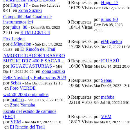
0 Respuestas
por
Hugo_17
por
Hugo_17
-
Dom Feb 12, 2023
16179 Vistas
Dom Feb 12, 2023 9:0
en
Zona Suzuki
9:01
Compatibilidad Cuadro de
por
julius_80
instrumentos lc4
0 Respuestas
Dom Feb 05, 2023
por
julius_80
-
18414 Vistas
Dom Feb 05, 2023
21:11
en
KTM LC8/LC4
21:11
Fox Legion
0 Respuestas
por
elMiguelon
por
elMiguelon
-
Sab Dic 17, 2022
17208 Vistas
Sab Dic 17, 2022 11:3
en
El Rincón del Trail
11:38
AMORTIGUADOR TRASERO
SUZUKI DRZ 400 E SACAR...
0 Respuestas
por
IGUAZÚ
por
IGUAZUASTURIAS
-
16436 Vistas
Mié
Mié Dic 14, 2022 20:0
en
Zona Suzuki
Dic 14, 2022 20:00
Feliz Navidad y Embarrados 2023
0 Respuestas
por
Sebas
por
Sebas
-
Mar Dic 06, 2022 12:15
19060 Vistas
Mar Dic 06, 2022 12:1
en
Foro VERDE
wr450f 2004 portabultos
0 Respuestas
por
mafeba
por
mafeba
-
Sab Jul 16, 2022 16:01
22118 Vistas
Sab Jul 16, 2022 16:01
en
Zona Yamaha
Escala del estado de caminos
(EEC)
0 Respuestas
por
VEM
por
VEM
-
18817 Vistas
Jue Abr 07, 2022 11:16
Jue Abr 07, 2022 11:1
en
El Rincón del Trail