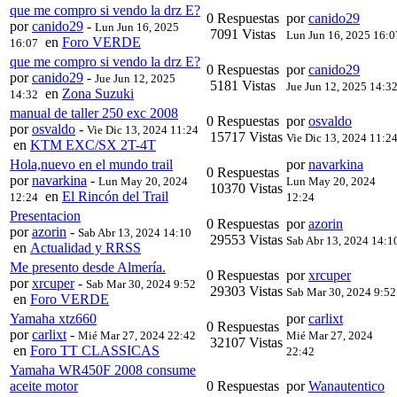
que me compro si vendo la drz E?
0 Respuestas
por
canido29
por
canido29
-
Lun Jun 16, 2025
7091 Vistas
Lun Jun 16, 2025 16:0
en
Foro VERDE
16:07
que me compro si vendo la drz E?
0 Respuestas
por
canido29
por
canido29
-
Jue Jun 12, 2025
5181 Vistas
Jue Jun 12, 2025 14:3
en
Zona Suzuki
14:32
manual de taller 250 exc 2008
0 Respuestas
por
osvaldo
por
osvaldo
-
Vie Dic 13, 2024 11:24
15717 Vistas
Vie Dic 13, 2024 11:2
en
KTM EXC/SX 2T-4T
Hola,nuevo en el mundo trail
por
navarkina
0 Respuestas
por
navarkina
-
Lun May 20, 2024
Lun May 20, 2024
10370 Vistas
en
El Rincón del Trail
12:24
12:24
Presentacion
0 Respuestas
por
azorin
por
azorin
-
Sab Abr 13, 2024 14:10
29553 Vistas
Sab Abr 13, 2024 14:1
en
Actualidad y RRSS
Me presento desde Almería.
0 Respuestas
por
xrcuper
por
xrcuper
-
Sab Mar 30, 2024 9:52
29303 Vistas
Sab Mar 30, 2024 9:52
en
Foro VERDE
Yamaha xtz660
por
carlixt
0 Respuestas
por
carlixt
-
Mié Mar 27, 2024 22:42
Mié Mar 27, 2024
32107 Vistas
en
Foro TT CLASSICAS
22:42
Yamaha WR450F 2008 consume
aceite motor
0 Respuestas
por
Wanautentico