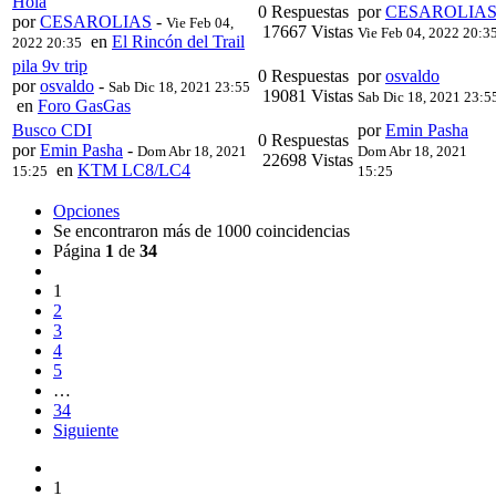
Hola
0 Respuestas
por
CESAROLIA
por
CESAROLIAS
-
Vie Feb 04,
17667 Vistas
Vie Feb 04, 2022 20:3
en
El Rincón del Trail
2022 20:35
pila 9v trip
0 Respuestas
por
osvaldo
por
osvaldo
-
Sab Dic 18, 2021 23:55
19081 Vistas
Sab Dic 18, 2021 23:5
en
Foro GasGas
Busco CDI
por
Emin Pasha
0 Respuestas
por
Emin Pasha
-
Dom Abr 18, 2021
Dom Abr 18, 2021
22698 Vistas
en
KTM LC8/LC4
15:25
15:25
Opciones
Se encontraron más de 1000 coincidencias
Página
1
de
34
1
2
3
4
5
…
34
Siguiente
1