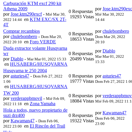
Carburación KTM excf 290 kit
Athena 2009
por
Jose.ktm290exc
0 Respuestas
por
Jose.ktm290excf
-
Mié Mar 30,
Mié Mar 30, 2022
19293 Vistas
en
KTM EXC/SX 2T-
2022 14:44
14:44
4T
Comprar recambios
por
chulebombero
0 Respuestas
por
chulebombero
-
Dom Mar 20,
Dom Mar 20, 2022
18653 Vistas
en
Foro VERDE
2022 20:10
20:10
Duda extractor volante Husqvarna
por
Diablo
wr
0 Respuestas
Mar Mar 01, 2022
por
Diablo
-
20499 Vistas
Mar Mar 01, 2022 15:33
15:33
en
HUSABERG/HUSQVARNA
Husqvarna te 250 2004
por
asturies47
-
0 Respuestas
por
asturies47
Dom Feb 27, 2022
19777 Vistas
1:06
Dom Feb 27, 2022 1:0
en
HUSABERG/HUSQVARNA
TW 200
0 Respuestas
por
verderappbmovi
por
verderappbmovil
-
Mié Feb 09,
18084 Vistas
Mié Feb 09, 2022 11:
en
Zona Yamaha
2022 11:18
Hola a todos, nuevo propietario de
por
Kawaman47
suzi drz400
0 Respuestas
Dom Feb 06, 2022
por
Kawaman47
-
19322 Vistas
Dom Feb 06,
23:00
en
El Rincón del Trail
2022 23:00