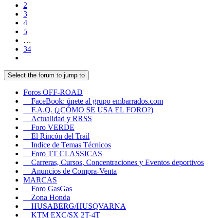
2
3
4
5
…
34
Select the forum to jump to
Foros OFF-ROAD
FaceBook: únete al grupo embarrados.com
F.A.Q. (¿CÓMO SE USA EL FORO?)
Actualidad y RRSS
Foro VERDE
El Rincón del Trail
Indice de Temas Técnicos
Foro TT CLASSICAS
Carreras, Cursos, Concentraciones y Eventos deportivos
Anuncios de Compra-Venta
MARCAS
Foro GasGas
Zona Honda
HUSABERG/HUSQVARNA
KTM EXC/SX 2T-4T