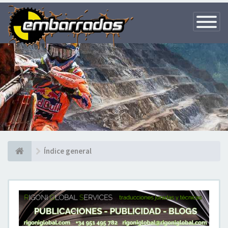
Toggle
Navigatio
Índice general