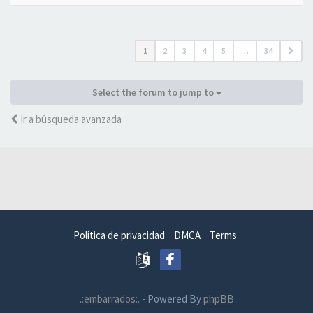
1
2
3
4
5
…
34
Select the forum to jump to
Ir a búsqueda avanzada
Política de privacidad
DMCA
Terms
.:embarrados:.
- Powered By
phpBB