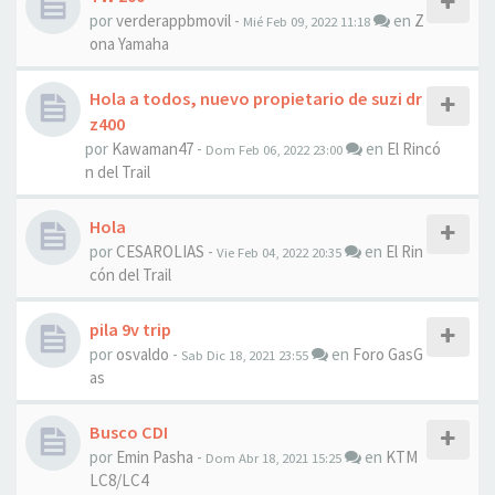
por
verderappbmovil
-
en
Z
Mié Feb 09, 2022 11:18
ona Yamaha
Hola a todos, nuevo propietario de suzi dr
z400
por
Kawaman47
-
en
El Rincó
Dom Feb 06, 2022 23:00
n del Trail
Hola
por
CESAROLIAS
-
en
El Rin
Vie Feb 04, 2022 20:35
cón del Trail
pila 9v trip
por
osvaldo
-
en
Foro GasG
Sab Dic 18, 2021 23:55
as
Busco CDI
por
Emin Pasha
-
en
KTM
Dom Abr 18, 2021 15:25
LC8/LC4