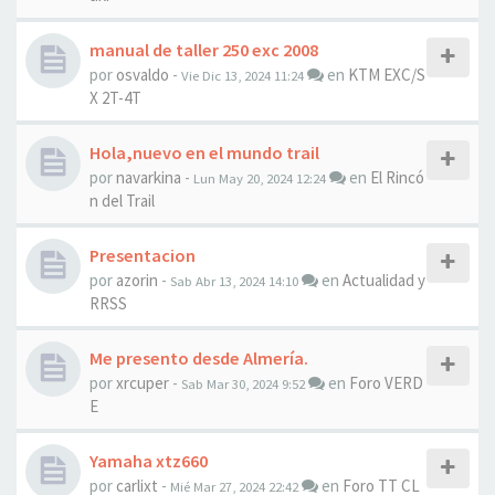
manual de taller 250 exc 2008
por
osvaldo
-
en
KTM EXC/S
Vie Dic 13, 2024 11:24
X 2T-4T
Hola,nuevo en el mundo trail
por
navarkina
-
en
El Rincó
Lun May 20, 2024 12:24
n del Trail
Presentacion
por
azorin
-
en
Actualidad y
Sab Abr 13, 2024 14:10
RRSS
Me presento desde Almería.
por
xrcuper
-
en
Foro VERD
Sab Mar 30, 2024 9:52
E
Yamaha xtz660
por
carlixt
-
en
Foro TT CL
Mié Mar 27, 2024 22:42