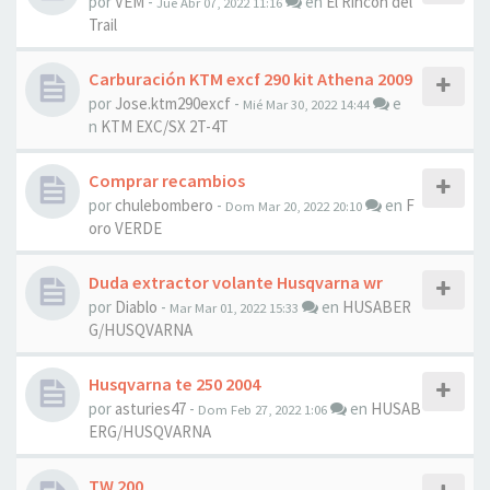
por
VEM
-
en
El Rincón del
Jue Abr 07, 2022 11:16
Trail
Carburación KTM excf 290 kit Athena 2009
por
Jose.ktm290excf
-
e
Mié Mar 30, 2022 14:44
n
KTM EXC/SX 2T-4T
Comprar recambios
por
chulebombero
-
en
F
Dom Mar 20, 2022 20:10
oro VERDE
Duda extractor volante Husqvarna wr
por
Diablo
-
en
HUSABER
Mar Mar 01, 2022 15:33
G/HUSQVARNA
Husqvarna te 250 2004
por
asturies47
-
en
HUSAB
Dom Feb 27, 2022 1:06
ERG/HUSQVARNA
TW 200