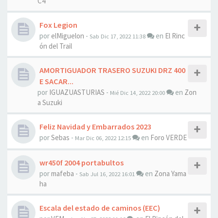
C4
Fox Legion
por
elMiguelon
-
en
El Rinc
Sab Dic 17, 2022 11:38
ón del Trail
AMORTIGUADOR TRASERO SUZUKI DRZ 400
E SACAR...
por
IGUAZUASTURIAS
-
en
Zon
Mié Dic 14, 2022 20:00
a Suzuki
Feliz Navidad y Embarrados 2023
por
Sebas
-
en
Foro VERDE
Mar Dic 06, 2022 12:15
wr450f 2004 portabultos
por
mafeba
-
en
Zona Yama
Sab Jul 16, 2022 16:01
ha
Escala del estado de caminos (EEC)