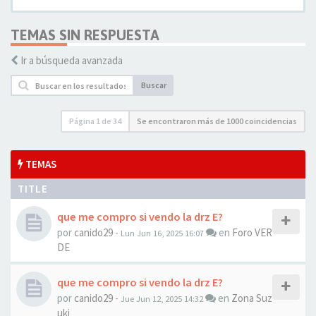
TEMAS SIN RESPUESTA
Ir a búsqueda avanzada
Buscar
Página
1
de
34
Se encontraron más de 1000 coincidencias
TEMAS
TITLE
que me compro si vendo la drz E?
por
canido29
-
en
Foro VER
Lun Jun 16, 2025 16:07
DE
que me compro si vendo la drz E?
por
canido29
-
en
Zona Suz
Jue Jun 12, 2025 14:32
uki