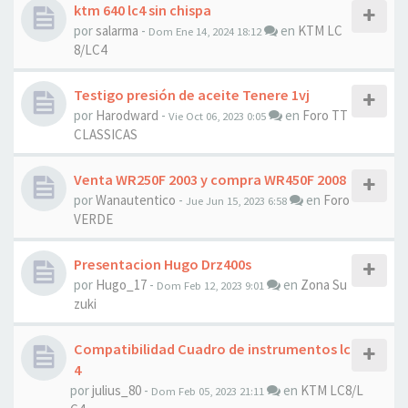
ktm 640 lc4 sin chispa
por
salarma
-
en
KTM LC
Dom Ene 14, 2024 18:12
8/LC4
Testigo presión de aceite Tenere 1vj
por
Harodward
-
en
Foro TT
Vie Oct 06, 2023 0:05
CLASSICAS
Venta WR250F 2003 y compra WR450F 2008
por
Wanautentico
-
en
Foro
Jue Jun 15, 2023 6:58
VERDE
Presentacion Hugo Drz400s
por
Hugo_17
-
en
Zona Su
Dom Feb 12, 2023 9:01
zuki
Compatibilidad Cuadro de instrumentos lc
4
por
julius_80
-
en
KTM LC8/L
Dom Feb 05, 2023 21:11