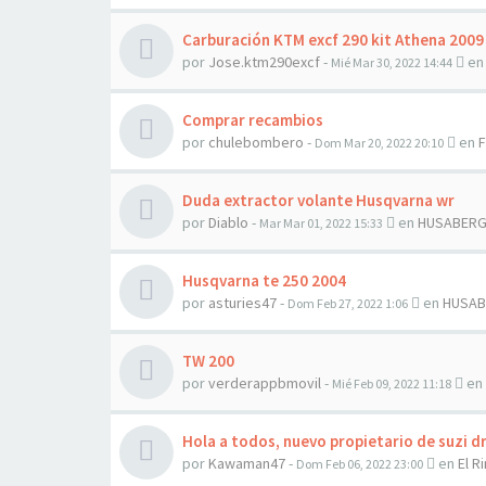
Carburación KTM excf 290 kit Athena 2009
por
Jose.ktm290excf
-
e
Mié Mar 30, 2022 14:44
Comprar recambios
por
chulebombero
-
en
F
Dom Mar 20, 2022 20:10
Duda extractor volante Husqvarna wr
por
Diablo
-
en
HUSABER
Mar Mar 01, 2022 15:33
Husqvarna te 250 2004
por
asturies47
-
en
HUSAB
Dom Feb 27, 2022 1:06
TW 200
por
verderappbmovil
-
en
Mié Feb 09, 2022 11:18
Hola a todos, nuevo propietario de suzi d
por
Kawaman47
-
en
El R
Dom Feb 06, 2022 23:00