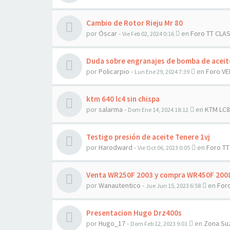
Cambio de Rotor Rieju Mr 80
por
Óscar
-
en
Foro TT CLA
Vie Feb 02, 2024 0:16
Duda sobre engranajes de bomba de aceit
por
Policarpio
-
en
Foro V
Lun Ene 29, 2024 7:39
ktm 640 lc4 sin chispa
por
salarma
-
en
KTM LC8
Dom Ene 14, 2024 18:12
Testigo presión de aceite Tenere 1vj
por
Harodward
-
en
Foro T
Vie Oct 06, 2023 0:05
Venta WR250F 2003 y compra WR450F 200
por
Wanautentico
-
en
For
Jue Jun 15, 2023 6:58
Presentacion Hugo Drz400s
por
Hugo_17
-
en
Zona Su
Dom Feb 12, 2023 9:01