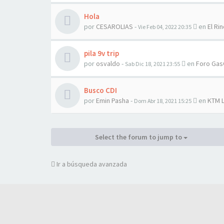
Hola
por
CESAROLIAS
-
en
El Rin
Vie Feb 04, 2022 20:35
pila 9v trip
por
osvaldo
-
en
Foro Gas
Sab Dic 18, 2021 23:55
Busco CDI
por
Emin Pasha
-
en
KTM 
Dom Abr 18, 2021 15:25
Select the forum to jump to
Ir a búsqueda avanzada