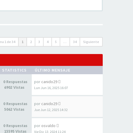
ina
1
de
34
1
2
3
4
5
…
34
Siguiente
STATISTICS
ÚLTIMO MENSAJE
por
canido29
0 Respuestas
6902 Vistas
Lun Jun 16, 2025 16:07
por
canido29
0 Respuestas
5062 Vistas
Jue Jun 12, 2025 14:32
por
osvaldo
0 Respuestas
15595 Vistas
Vie Dic 13, 2024 11:24