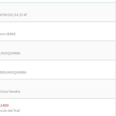
n
KTM EXC/SX 2T-4T
oro VERDE
G/HUSQVARNA
ERG/HUSQVARNA
Zona Yamaha
rz400
incón del Trail