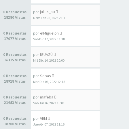
por
julius_80
0 Respuestas
18280 Vistas
Dom Feb 05, 2023 21:11
por
elMiguelon
0 Respuestas
17077 Vistas
Sab Dic 17, 2022 11:38
por
IGUAZÚ
0 Respuestas
16315 Vistas
Mié Dic 14, 2022 20:00
por
Sebas
0 Respuestas
18918 Vistas
Mar Dic 06, 2022 12:15
por
mafeba
0 Respuestas
21983 Vistas
Sab Jul 16, 2022 16:01
por
VEM
0 Respuestas
18700 Vistas
Jue Abr 07, 2022 11:16