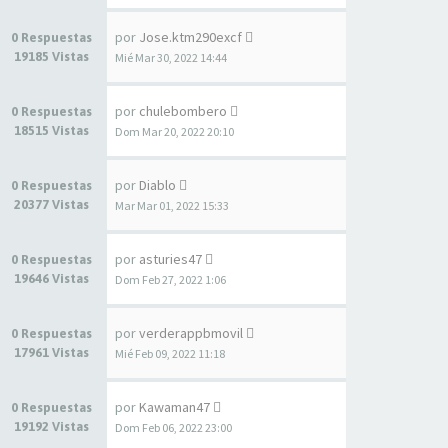
por
Jose.ktm290excf
0 Respuestas
19185 Vistas
Mié Mar 30, 2022 14:44
por
chulebombero
0 Respuestas
18515 Vistas
Dom Mar 20, 2022 20:10
por
Diablo
0 Respuestas
20377 Vistas
Mar Mar 01, 2022 15:33
por
asturies47
0 Respuestas
19646 Vistas
Dom Feb 27, 2022 1:06
por
verderappbmovil
0 Respuestas
17961 Vistas
Mié Feb 09, 2022 11:18
por
Kawaman47
0 Respuestas
19192 Vistas
Dom Feb 06, 2022 23:00