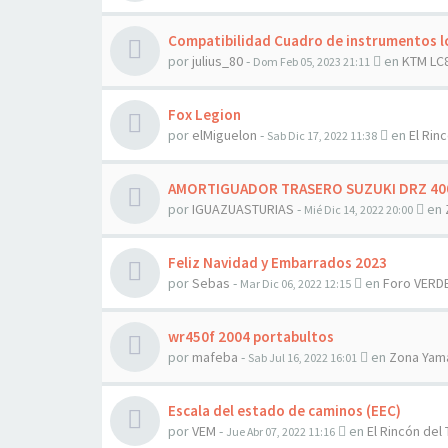
Compatibilidad Cuadro de instrumentos l
por
julius_80
-
en
KTM LC
Dom Feb 05, 2023 21:11
Fox Legion
por
elMiguelon
-
en
El Rinc
Sab Dic 17, 2022 11:38
AMORTIGUADOR TRASERO SUZUKI DRZ 400 
por
IGUAZUASTURIAS
-
en
Mié Dic 14, 2022 20:00
Feliz Navidad y Embarrados 2023
por
Sebas
-
en
Foro VERD
Mar Dic 06, 2022 12:15
wr450f 2004 portabultos
por
mafeba
-
en
Zona Yam
Sab Jul 16, 2022 16:01
Escala del estado de caminos (EEC)
por
VEM
-
en
El Rincón del T
Jue Abr 07, 2022 11:16