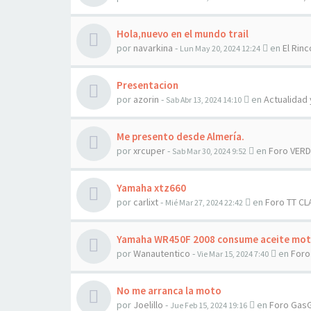
Hola,nuevo en el mundo trail
por
navarkina
-
en
El Rinc
Lun May 20, 2024 12:24
Presentacion
por
azorin
-
en
Actualidad
Sab Abr 13, 2024 14:10
Me presento desde Almería.
por
xrcuper
-
en
Foro VER
Sab Mar 30, 2024 9:52
Yamaha xtz660
por
carlixt
-
en
Foro TT C
Mié Mar 27, 2024 22:42
Yamaha WR450F 2008 consume aceite mot
por
Wanautentico
-
en
Foro
Vie Mar 15, 2024 7:40
No me arranca la moto
por
Joelillo
-
en
Foro Gas
Jue Feb 15, 2024 19:16