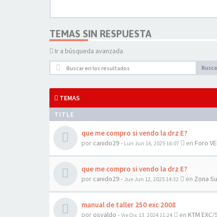
TEMAS SIN RESPUESTA
Ir a búsqueda avanzada
Busca
TEMAS
TITLE
que me compro si vendo la drz E?
por
canido29
-
en
Foro V
Lun Jun 16, 2025 16:07
que me compro si vendo la drz E?
por
canido29
-
en
Zona Su
Jue Jun 12, 2025 14:32
manual de taller 250 exc 2008
por
osvaldo
-
en
KTM EXC/S
Vie Dic 13, 2024 11:24