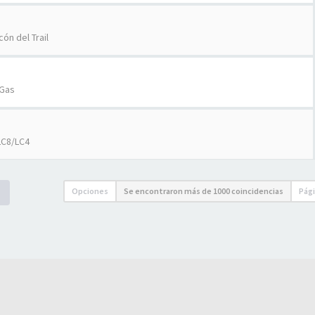
cón del Trail
Gas
LC8/LC4
Opciones
Se encontraron más de 1000 coincidencias
Pág