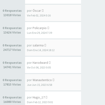
por
Óscar
0 Respuestas
13018 Vistas
Vie Feb 02, 2024 0:16
por
Policarpio
0 Respuestas
13626 Vistas
Lun Ene 29, 2024 7:39
por
salarma
0 Respuestas
24717 Vistas
Dom Ene 14, 2024 18:12
por
Harodward
0 Respuestas
14741 Vistas
Vie Oct 06, 2023 0:05
por
Wanautentico
0 Respuestas
17815 Vistas
Jue Jun 15, 2023 6:58
por
Hugo_17
0 Respuestas
16080 Vistas
Dom Feb 12, 2023 9:01