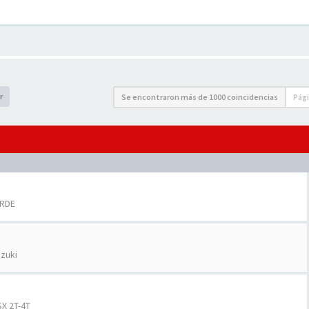
r
Se encontraron más de 1000 coincidencias
Pág
ERDE
zuki
X 2T-4T