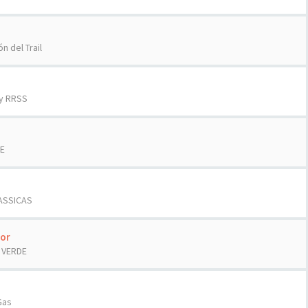
ón del Trail
 y RRSS
DE
LASSICAS
or
 VERDE
Gas