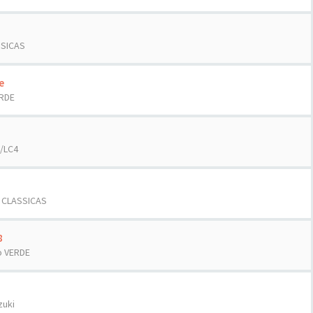
SSICAS
e
ERDE
/LC4
T CLASSICAS
8
o VERDE
zuki