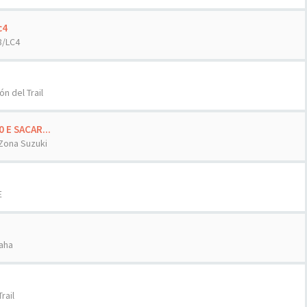
c4
8/LC4
ón del Trail
E SACAR...
Zona Suzuki
E
aha
rail