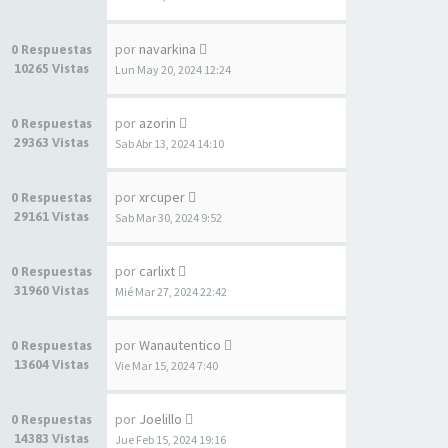
por
navarkina
0 Respuestas
10265 Vistas
Lun May 20, 2024 12:24
por
azorin
0 Respuestas
29363 Vistas
Sab Abr 13, 2024 14:10
por
xrcuper
0 Respuestas
29161 Vistas
Sab Mar 30, 2024 9:52
por
carlixt
0 Respuestas
31960 Vistas
Mié Mar 27, 2024 22:42
por
Wanautentico
0 Respuestas
13604 Vistas
Vie Mar 15, 2024 7:40
por
Joelillo
0 Respuestas
14383 Vistas
Jue Feb 15, 2024 19:16