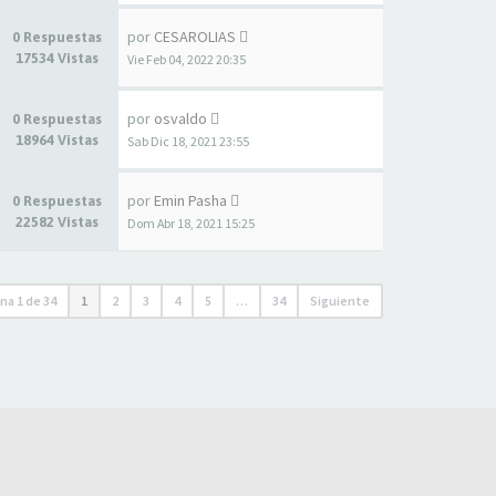
por
CESAROLIAS
0 Respuestas
17534 Vistas
Vie Feb 04, 2022 20:35
por
osvaldo
0 Respuestas
18964 Vistas
Sab Dic 18, 2021 23:55
por
Emin Pasha
0 Respuestas
22582 Vistas
Dom Abr 18, 2021 15:25
ina
1
de
34
1
2
3
4
5
…
34
Siguiente