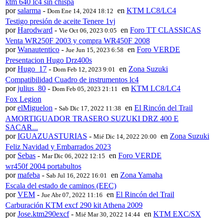
ktm 640 lc4 sin chispa
por
salarma
-
en
KTM LC8/LC4
Dom Ene 14, 2024 18:12
Testigo presión de aceite Tenere 1vj
por
Harodward
-
en
Foro TT CLASSICAS
Vie Oct 06, 2023 0:05
Venta WR250F 2003 y compra WR450F 2008
por
Wanautentico
-
en
Foro VERDE
Jue Jun 15, 2023 6:58
Presentacion Hugo Drz400s
por
Hugo_17
-
en
Zona Suzuki
Dom Feb 12, 2023 9:01
Compatibilidad Cuadro de instrumentos lc4
por
julius_80
-
en
KTM LC8/LC4
Dom Feb 05, 2023 21:11
Fox Legion
por
elMiguelon
-
en
El Rincón del Trail
Sab Dic 17, 2022 11:38
AMORTIGUADOR TRASERO SUZUKI DRZ 400 E
SACAR...
por
IGUAZUASTURIAS
-
en
Zona Suzuki
Mié Dic 14, 2022 20:00
Feliz Navidad y Embarrados 2023
por
Sebas
-
en
Foro VERDE
Mar Dic 06, 2022 12:15
wr450f 2004 portabultos
por
mafeba
-
en
Zona Yamaha
Sab Jul 16, 2022 16:01
Escala del estado de caminos (EEC)
por
VEM
-
en
El Rincón del Trail
Jue Abr 07, 2022 11:16
Carburación KTM excf 290 kit Athena 2009
por
Jose.ktm290excf
-
en
KTM EXC/SX
Mié Mar 30, 2022 14:44