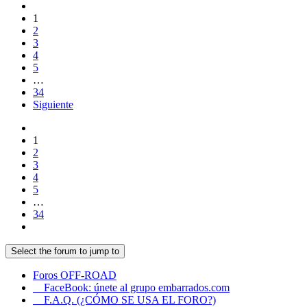
1
2
3
4
5
…
34
Siguiente
1
2
3
4
5
…
34
Select the forum to jump to
Foros OFF-ROAD
FaceBook: únete al grupo embarrados.com
F.A.Q. (¿CÓMO SE USA EL FORO?)