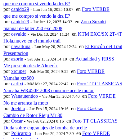
que me compro si vendo la drz E?
por
canido29
-
en
Foro VERDE
Lun Jun 16, 2025 16:07
que me compro si vendo la drz E?
por
canido29
-
en
Zona Suzuki
Jue Jun 12, 2025 14:32
manual de taller 250 exc 2008
por
osvaldo
-
en
KTM EXC/SX 2T-4T
Vie Dic 13, 2024 11:24
Hola,nuevo en el mundo trail
por
navarkina
-
en
El Rincón del Trail
Lun May 20, 2024 12:24
Presentacion
por
azorin
-
en
Actualidad y RRSS
Sab Abr 13, 2024 14:10
Me presento desde Almería.
por
xrcuper
-
en
Foro VERDE
Sab Mar 30, 2024 9:52
Yamaha xtz660
por
carlixt
-
en
Foro TT CLASSICAS
Mié Mar 27, 2024 22:42
Yamaha WR450F 2008 consume aceite motor
por
Wanautentico
-
en
Foro VERDE
Vie Mar 15, 2024 7:40
No me arranca la moto
por
Joelillo
-
en
Foro GasGas
Jue Feb 15, 2024 19:16
Cambio de Rotor Rieju Mr 80
por
Óscar
-
en
Foro TT CLASSICAS
Vie Feb 02, 2024 0:16
Duda sobre engranajes de bomba de aceite
por
Policarpio
-
en
Foro VERDE
Lun Ene 29, 2024 7:39