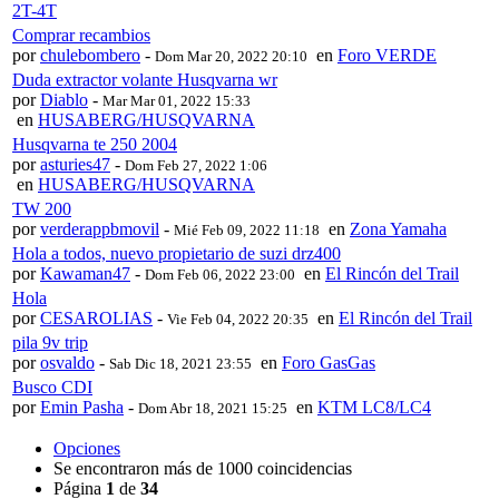
2T-4T
Comprar recambios
por
chulebombero
-
en
Foro VERDE
Dom Mar 20, 2022 20:10
Duda extractor volante Husqvarna wr
por
Diablo
-
Mar Mar 01, 2022 15:33
en
HUSABERG/HUSQVARNA
Husqvarna te 250 2004
por
asturies47
-
Dom Feb 27, 2022 1:06
en
HUSABERG/HUSQVARNA
TW 200
por
verderappbmovil
-
en
Zona Yamaha
Mié Feb 09, 2022 11:18
Hola a todos, nuevo propietario de suzi drz400
por
Kawaman47
-
en
El Rincón del Trail
Dom Feb 06, 2022 23:00
Hola
por
CESAROLIAS
-
en
El Rincón del Trail
Vie Feb 04, 2022 20:35
pila 9v trip
por
osvaldo
-
en
Foro GasGas
Sab Dic 18, 2021 23:55
Busco CDI
por
Emin Pasha
-
en
KTM LC8/LC4
Dom Abr 18, 2021 15:25
Opciones
Se encontraron más de 1000 coincidencias
Página
1
de
34