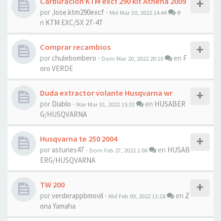
Carburación KTM excf 290 kit Athena 2009
por
Jose.ktm290excf
-
e
Mié Mar 30, 2022 14:44
n
KTM EXC/SX 2T-4T
Comprar recambios
por
chulebombero
-
en
F
Dom Mar 20, 2022 20:10
oro VERDE
Duda extractor volante Husqvarna wr
por
Diablo
-
en
HUSABER
Mar Mar 01, 2022 15:33
G/HUSQVARNA
Husqvarna te 250 2004
por
asturies47
-
en
HUSAB
Dom Feb 27, 2022 1:06
ERG/HUSQVARNA
TW 200
por
verderappbmovil
-
en
Z
Mié Feb 09, 2022 11:18
ona Yamaha