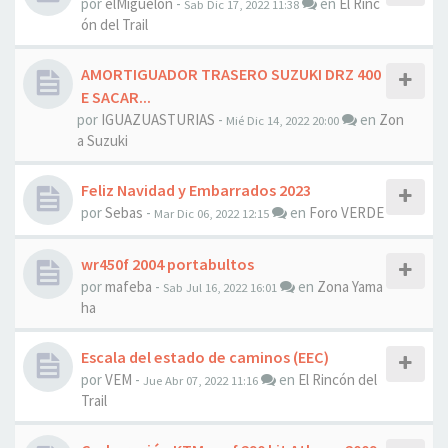
por
elMiguelon
-
en
El Rinc
Sab Dic 17, 2022 11:38
ón del Trail
AMORTIGUADOR TRASERO SUZUKI DRZ 400
E SACAR...
por
IGUAZUASTURIAS
-
en
Zon
Mié Dic 14, 2022 20:00
a Suzuki
Feliz Navidad y Embarrados 2023
por
Sebas
-
en
Foro VERDE
Mar Dic 06, 2022 12:15
wr450f 2004 portabultos
por
mafeba
-
en
Zona Yama
Sab Jul 16, 2022 16:01
ha
Escala del estado de caminos (EEC)
por
VEM
-
en
El Rincón del
Jue Abr 07, 2022 11:16
Trail