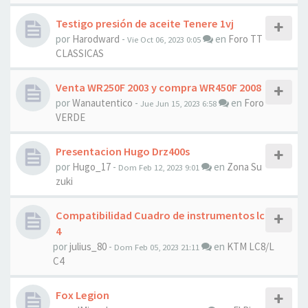
Testigo presión de aceite Tenere 1vj
por
Harodward
-
en
Foro TT
Vie Oct 06, 2023 0:05
CLASSICAS
Venta WR250F 2003 y compra WR450F 2008
por
Wanautentico
-
en
Foro
Jue Jun 15, 2023 6:58
VERDE
Presentacion Hugo Drz400s
por
Hugo_17
-
en
Zona Su
Dom Feb 12, 2023 9:01
zuki
Compatibilidad Cuadro de instrumentos lc
4
por
julius_80
-
en
KTM LC8/L
Dom Feb 05, 2023 21:11
C4
Fox Legion