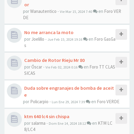
or
por
Wanautentico
-
en
Foro VER
Vie Mar 15, 2024 7:40
DE
No me arranca la moto
por
Joelillo
-
en
Foro GasGa
Jue Feb 15, 2024 19:16
s
Cambio de Rotor Rieju Mr 80
por
Óscar
-
en
Foro TT CLAS
Vie Feb 02, 2024 0:16
SICAS
Duda sobre engranajes de bomba de aceit
e
por
Policarpio
-
en
Foro VERDE
Lun Ene 29, 2024 7:39
ktm 640 lc4 sin chispa
por
salarma
-
en
KTM LC
Dom Ene 14, 2024 18:12
8/LC4