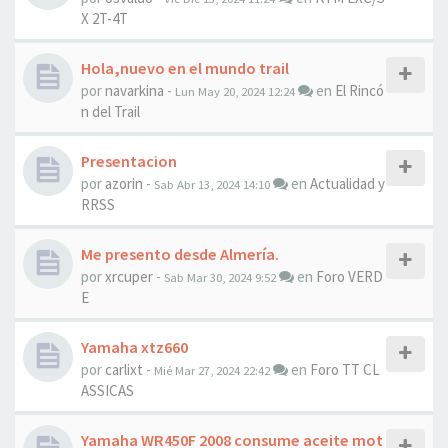
X 2T-4T
Hola,nuevo en el mundo trail
por
navarkina
-
en
El Rincó
Lun May 20, 2024 12:24
n del Trail
Presentacion
por
azorin
-
en
Actualidad y
Sab Abr 13, 2024 14:10
RRSS
Me presento desde Almería.
por
xrcuper
-
en
Foro VERD
Sab Mar 30, 2024 9:52
E
Yamaha xtz660
por
carlixt
-
en
Foro TT CL
Mié Mar 27, 2024 22:42
ASSICAS
Yamaha WR450F 2008 consume aceite mot