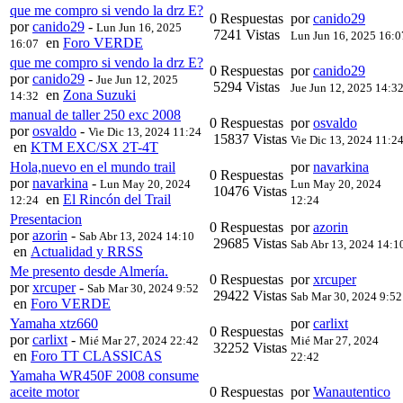
que me compro si vendo la drz E?
0 Respuestas
por
canido29
por
canido29
-
Lun Jun 16, 2025
7241 Vistas
Lun Jun 16, 2025 16:0
en
Foro VERDE
16:07
que me compro si vendo la drz E?
0 Respuestas
por
canido29
por
canido29
-
Jue Jun 12, 2025
5294 Vistas
Jue Jun 12, 2025 14:3
en
Zona Suzuki
14:32
manual de taller 250 exc 2008
0 Respuestas
por
osvaldo
por
osvaldo
-
Vie Dic 13, 2024 11:24
15837 Vistas
Vie Dic 13, 2024 11:2
en
KTM EXC/SX 2T-4T
Hola,nuevo en el mundo trail
por
navarkina
0 Respuestas
por
navarkina
-
Lun May 20, 2024
Lun May 20, 2024
10476 Vistas
en
El Rincón del Trail
12:24
12:24
Presentacion
0 Respuestas
por
azorin
por
azorin
-
Sab Abr 13, 2024 14:10
29685 Vistas
Sab Abr 13, 2024 14:1
en
Actualidad y RRSS
Me presento desde Almería.
0 Respuestas
por
xrcuper
por
xrcuper
-
Sab Mar 30, 2024 9:52
29422 Vistas
Sab Mar 30, 2024 9:52
en
Foro VERDE
Yamaha xtz660
por
carlixt
0 Respuestas
por
carlixt
-
Mié Mar 27, 2024 22:42
Mié Mar 27, 2024
32252 Vistas
en
Foro TT CLASSICAS
22:42
Yamaha WR450F 2008 consume
aceite motor
0 Respuestas
por
Wanautentico