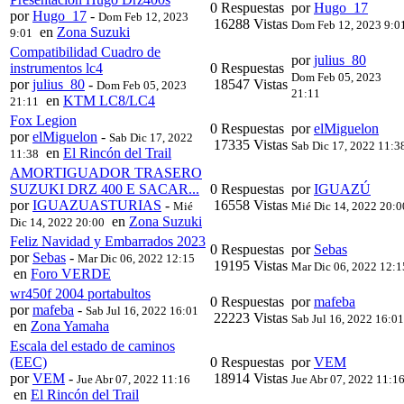
0 Respuestas
por
Hugo_17
por
Hugo_17
-
Dom Feb 12, 2023
16288 Vistas
Dom Feb 12, 2023 9:0
en
Zona Suzuki
9:01
Compatibilidad Cuadro de
por
julius_80
instrumentos lc4
0 Respuestas
Dom Feb 05, 2023
por
julius_80
-
18547 Vistas
Dom Feb 05, 2023
21:11
en
KTM LC8/LC4
21:11
Fox Legion
0 Respuestas
por
elMiguelon
por
elMiguelon
-
Sab Dic 17, 2022
17335 Vistas
Sab Dic 17, 2022 11:3
en
El Rincón del Trail
11:38
AMORTIGUADOR TRASERO
SUZUKI DRZ 400 E SACAR...
0 Respuestas
por
IGUAZÚ
por
IGUAZUASTURIAS
-
16558 Vistas
Mié
Mié Dic 14, 2022 20:0
en
Zona Suzuki
Dic 14, 2022 20:00
Feliz Navidad y Embarrados 2023
0 Respuestas
por
Sebas
por
Sebas
-
Mar Dic 06, 2022 12:15
19195 Vistas
Mar Dic 06, 2022 12:1
en
Foro VERDE
wr450f 2004 portabultos
0 Respuestas
por
mafeba
por
mafeba
-
Sab Jul 16, 2022 16:01
22223 Vistas
Sab Jul 16, 2022 16:01
en
Zona Yamaha
Escala del estado de caminos
(EEC)
0 Respuestas
por
VEM
por
VEM
-
18914 Vistas
Jue Abr 07, 2022 11:16
Jue Abr 07, 2022 11:1
en
El Rincón del Trail