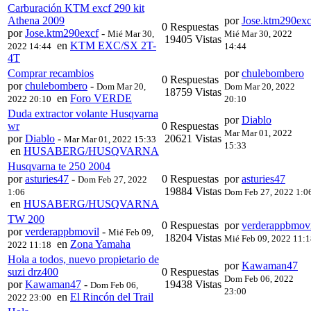
Carburación KTM excf 290 kit
Athena 2009
por
Jose.ktm290exc
0 Respuestas
por
Jose.ktm290excf
-
Mié Mar 30,
Mié Mar 30, 2022
19405 Vistas
en
KTM EXC/SX 2T-
2022 14:44
14:44
4T
Comprar recambios
por
chulebombero
0 Respuestas
por
chulebombero
-
Dom Mar 20,
Dom Mar 20, 2022
18759 Vistas
en
Foro VERDE
2022 20:10
20:10
Duda extractor volante Husqvarna
por
Diablo
wr
0 Respuestas
Mar Mar 01, 2022
por
Diablo
-
20621 Vistas
Mar Mar 01, 2022 15:33
15:33
en
HUSABERG/HUSQVARNA
Husqvarna te 250 2004
por
asturies47
-
0 Respuestas
por
asturies47
Dom Feb 27, 2022
19884 Vistas
1:06
Dom Feb 27, 2022 1:0
en
HUSABERG/HUSQVARNA
TW 200
0 Respuestas
por
verderappbmovi
por
verderappbmovil
-
Mié Feb 09,
18204 Vistas
Mié Feb 09, 2022 11:
en
Zona Yamaha
2022 11:18
Hola a todos, nuevo propietario de
por
Kawaman47
suzi drz400
0 Respuestas
Dom Feb 06, 2022
por
Kawaman47
-
19438 Vistas
Dom Feb 06,
23:00
en
El Rincón del Trail
2022 23:00