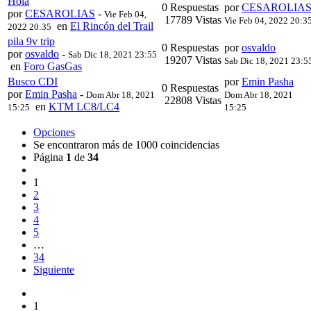
Hola
0 Respuestas
por
CESAROLIA
por
CESAROLIAS
-
Vie Feb 04,
17789 Vistas
Vie Feb 04, 2022 20:3
en
El Rincón del Trail
2022 20:35
pila 9v trip
0 Respuestas
por
osvaldo
por
osvaldo
-
Sab Dic 18, 2021 23:55
19207 Vistas
Sab Dic 18, 2021 23:5
en
Foro GasGas
Busco CDI
por
Emin Pasha
0 Respuestas
por
Emin Pasha
-
Dom Abr 18, 2021
Dom Abr 18, 2021
22808 Vistas
en
KTM LC8/LC4
15:25
15:25
Opciones
Se encontraron más de 1000 coincidencias
Página
1
de
34
1
2
3
4
5
…
34
Siguiente
1