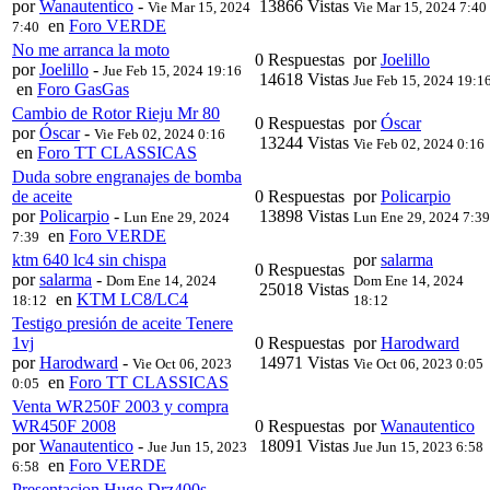
por
Wanautentico
-
13866 Vistas
Vie Mar 15, 2024
Vie Mar 15, 2024 7:40
en
Foro VERDE
7:40
No me arranca la moto
0 Respuestas
por
Joelillo
por
Joelillo
-
Jue Feb 15, 2024 19:16
14618 Vistas
Jue Feb 15, 2024 19:1
en
Foro GasGas
Cambio de Rotor Rieju Mr 80
0 Respuestas
por
Óscar
por
Óscar
-
Vie Feb 02, 2024 0:16
13244 Vistas
Vie Feb 02, 2024 0:16
en
Foro TT CLASSICAS
Duda sobre engranajes de bomba
de aceite
0 Respuestas
por
Policarpio
por
Policarpio
-
13898 Vistas
Lun Ene 29, 2024
Lun Ene 29, 2024 7:39
en
Foro VERDE
7:39
ktm 640 lc4 sin chispa
por
salarma
0 Respuestas
por
salarma
-
Dom Ene 14, 2024
Dom Ene 14, 2024
25018 Vistas
en
KTM LC8/LC4
18:12
18:12
Testigo presión de aceite Tenere
1vj
0 Respuestas
por
Harodward
por
Harodward
-
14971 Vistas
Vie Oct 06, 2023
Vie Oct 06, 2023 0:05
en
Foro TT CLASSICAS
0:05
Venta WR250F 2003 y compra
WR450F 2008
0 Respuestas
por
Wanautentico
por
Wanautentico
-
18091 Vistas
Jue Jun 15, 2023
Jue Jun 15, 2023 6:58
en
Foro VERDE
6:58
Presentacion Hugo Drz400s