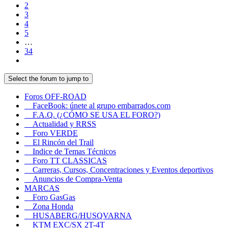
2
3
4
5
…
34
Select the forum to jump to
Foros OFF-ROAD
FaceBook: únete al grupo embarrados.com
F.A.Q. (¿CÓMO SE USA EL FORO?)
Actualidad y RRSS
Foro VERDE
El Rincón del Trail
Indice de Temas Técnicos
Foro TT CLASSICAS
Carreras, Cursos, Concentraciones y Eventos deportivos
Anuncios de Compra-Venta
MARCAS
Foro GasGas
Zona Honda
HUSABERG/HUSQVARNA
KTM EXC/SX 2T-4T