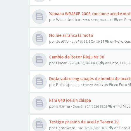
Yamaha WR450F 2008 consume aceite mot
por
Wanautentico
-
en
For
Vie Mar 15, 2024 7:40
No me arranca la moto
por
Joelillo
-
en
Foro Ga
Jue Feb 15, 2024 19:16
Cambio de Rotor Rieju Mr 80
por
Óscar
-
en
Foro TT CL
Vie Feb 02, 2024 0:16
Duda sobre engranajes de bomba de aceit
por
Policarpio
-
en
Foro V
Lun Ene 29, 2024 7:39
ktm 640 lc4 sin chispa
por
salarma
-
en
KTM LC
Dom Ene 14, 2024 18:12
Testigo presión de aceite Tenere 1vj
por
Harodward
-
en
Foro T
Vie Oct 06, 2023 0:05