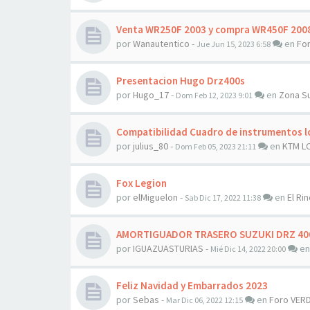
Venta WR250F 2003 y compra WR450F 200
por
Wanautentico
-
en
Fo
Jue Jun 15, 2023 6:58
Presentacion Hugo Drz400s
por
Hugo_17
-
en
Zona S
Dom Feb 12, 2023 9:01
Compatibilidad Cuadro de instrumentos l
por
julius_80
-
en
KTM L
Dom Feb 05, 2023 21:11
Fox Legion
por
elMiguelon
-
en
El Rin
Sab Dic 17, 2022 11:38
AMORTIGUADOR TRASERO SUZUKI DRZ 400 
por
IGUAZUASTURIAS
-
e
Mié Dic 14, 2022 20:00
Feliz Navidad y Embarrados 2023
por
Sebas
-
en
Foro VER
Mar Dic 06, 2022 12:15