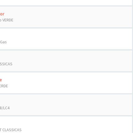
or
o VERDE
sGas
ASSICAS
e
ERDE
8/LC4
T CLASSICAS