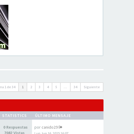
ina
1
de
34
1
2
3
4
5
…
34
Siguiente
STATISTICS
ÚLTIMO MENSAJE
por
canido29
0 Respuestas
7082 Vistas
Lun Jun 16, 2025 16:07