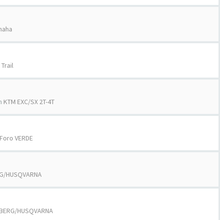
maha
 Trail
n
KTM EXC/SX 2T-4T
Foro VERDE
G/HUSQVARNA
BERG/HUSQVARNA