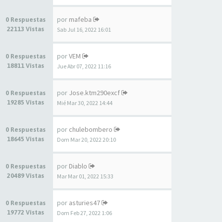
por
mafeba
0 Respuestas
22113 Vistas
Sab Jul 16, 2022 16:01
por
VEM
0 Respuestas
18811 Vistas
Jue Abr 07, 2022 11:16
por
Jose.ktm290excf
0 Respuestas
19285 Vistas
Mié Mar 30, 2022 14:44
por
chulebombero
0 Respuestas
18645 Vistas
Dom Mar 20, 2022 20:10
por
Diablo
0 Respuestas
20489 Vistas
Mar Mar 01, 2022 15:33
por
asturies47
0 Respuestas
19772 Vistas
Dom Feb 27, 2022 1:06