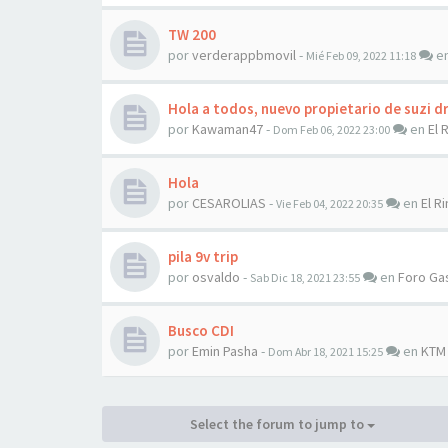
TW 200
por
verderappbmovil
-
e
Mié Feb 09, 2022 11:18
Hola a todos, nuevo propietario de suzi d
por
Kawaman47
-
en
El 
Dom Feb 06, 2022 23:00
Hola
por
CESAROLIAS
-
en
El Ri
Vie Feb 04, 2022 20:35
pila 9v trip
por
osvaldo
-
en
Foro Ga
Sab Dic 18, 2021 23:55
Busco CDI
por
Emin Pasha
-
en
KTM
Dom Abr 18, 2021 15:25
Select the forum to jump to