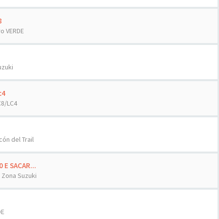
8
ro VERDE
uzuki
c4
C8/LC4
cón del Trail
E SACAR...
n
Zona Suzuki
DE