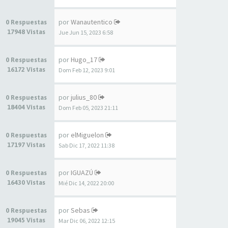
por
Wanautentico
0 Respuestas
17948 Vistas
Jue Jun 15, 2023 6:58
por
Hugo_17
0 Respuestas
16172 Vistas
Dom Feb 12, 2023 9:01
por
julius_80
0 Respuestas
18404 Vistas
Dom Feb 05, 2023 21:11
por
elMiguelon
0 Respuestas
17197 Vistas
Sab Dic 17, 2022 11:38
por
IGUAZÚ
0 Respuestas
16430 Vistas
Mié Dic 14, 2022 20:00
por
Sebas
0 Respuestas
19045 Vistas
Mar Dic 06, 2022 12:15