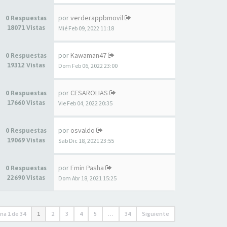
por
verderappbmovil
0 Respuestas
18071 Vistas
Mié Feb 09, 2022 11:18
por
Kawaman47
0 Respuestas
19312 Vistas
Dom Feb 06, 2022 23:00
por
CESAROLIAS
0 Respuestas
17660 Vistas
Vie Feb 04, 2022 20:35
por
osvaldo
0 Respuestas
19069 Vistas
Sab Dic 18, 2021 23:55
por
Emin Pasha
0 Respuestas
22690 Vistas
Dom Abr 18, 2021 15:25
ina
1
de
34
1
2
3
4
5
…
34
Siguiente