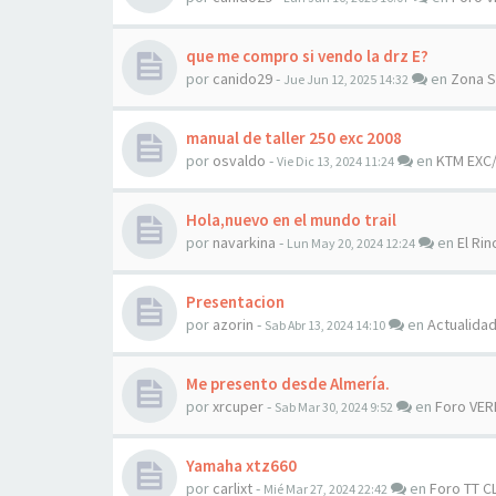
que me compro si vendo la drz E?
por
canido29
-
en
Zona S
Jue Jun 12, 2025 14:32
manual de taller 250 exc 2008
por
osvaldo
-
en
KTM EXC/
Vie Dic 13, 2024 11:24
Hola,nuevo en el mundo trail
por
navarkina
-
en
El Rin
Lun May 20, 2024 12:24
Presentacion
por
azorin
-
en
Actualida
Sab Abr 13, 2024 14:10
Me presento desde Almería.
por
xrcuper
-
en
Foro VER
Sab Mar 30, 2024 9:52
Yamaha xtz660
por
carlixt
-
en
Foro TT C
Mié Mar 27, 2024 22:42