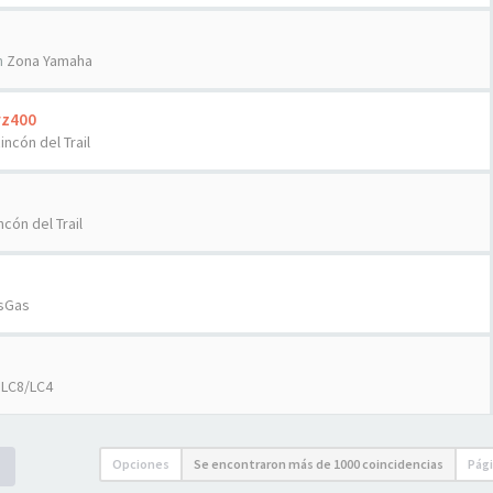
n
Zona Yamaha
rz400
Rincón del Trail
ncón del Trail
sGas
 LC8/LC4
Opciones
Se encontraron más de 1000 coincidencias
Pág