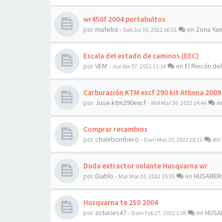
wr450f 2004 portabultos
por
mafeba
-
en
Zona Ya
Sab Jul 16, 2022 16:01
Escala del estado de caminos (EEC)
por
VEM
-
en
El Rincón del
Jue Abr 07, 2022 11:16
Carburación KTM excf 290 kit Athena 2009
por
Jose.ktm290excf
-
e
Mié Mar 30, 2022 14:44
Comprar recambios
por
chulebombero
-
en
Dom Mar 20, 2022 20:10
Duda extractor volante Husqvarna wr
por
Diablo
-
en
HUSABER
Mar Mar 01, 2022 15:33
Husqvarna te 250 2004
por
asturies47
-
en
HUSA
Dom Feb 27, 2022 1:06