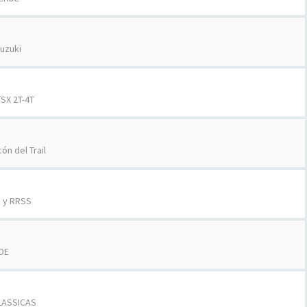
uzuki
SX 2T-4T
cón del Trail
d y RRSS
DE
LASSICAS