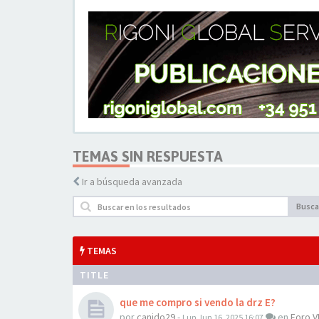
TEMAS SIN RESPUESTA
Ir a búsqueda avanzada
Busca
TEMAS
TITLE
que me compro si vendo la drz E?
por
canido29
-
en
Foro 
Lun Jun 16, 2025 16:07