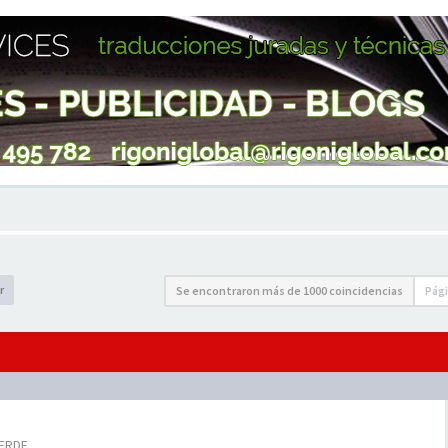
r
Se encontraron más de 1000 coincidencias
Pág
VERDE