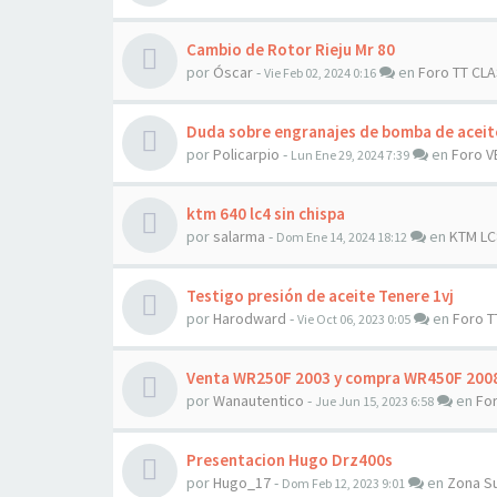
Cambio de Rotor Rieju Mr 80
por
Óscar
-
en
Foro TT CL
Vie Feb 02, 2024 0:16
Duda sobre engranajes de bomba de aceit
por
Policarpio
-
en
Foro V
Lun Ene 29, 2024 7:39
ktm 640 lc4 sin chispa
por
salarma
-
en
KTM LC
Dom Ene 14, 2024 18:12
Testigo presión de aceite Tenere 1vj
por
Harodward
-
en
Foro T
Vie Oct 06, 2023 0:05
Venta WR250F 2003 y compra WR450F 200
por
Wanautentico
-
en
Fo
Jue Jun 15, 2023 6:58
Presentacion Hugo Drz400s
por
Hugo_17
-
en
Zona S
Dom Feb 12, 2023 9:01