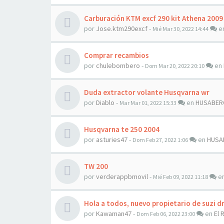
Carburación KTM excf 290 kit Athena 2009
por
Jose.ktm290excf
-
e
Mié Mar 30, 2022 14:44
Comprar recambios
por
chulebombero
-
en
Dom Mar 20, 2022 20:10
Duda extractor volante Husqvarna wr
por
Diablo
-
en
HUSABER
Mar Mar 01, 2022 15:33
Husqvarna te 250 2004
por
asturies47
-
en
HUSA
Dom Feb 27, 2022 1:06
TW 200
por
verderappbmovil
-
e
Mié Feb 09, 2022 11:18
Hola a todos, nuevo propietario de suzi d
por
Kawaman47
-
en
El 
Dom Feb 06, 2022 23:00