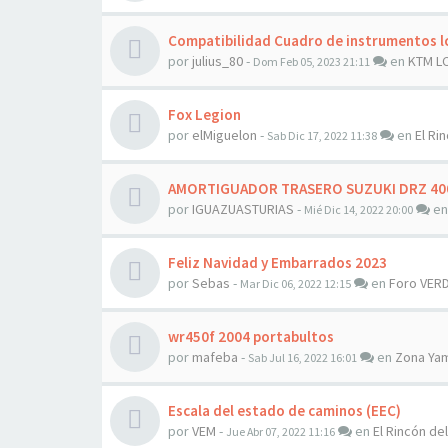
Compatibilidad Cuadro de instrumentos l
por
julius_80
-
en
KTM L
Dom Feb 05, 2023 21:11
Fox Legion
por
elMiguelon
-
en
El Rin
Sab Dic 17, 2022 11:38
AMORTIGUADOR TRASERO SUZUKI DRZ 400 
por
IGUAZUASTURIAS
-
e
Mié Dic 14, 2022 20:00
Feliz Navidad y Embarrados 2023
por
Sebas
-
en
Foro VER
Mar Dic 06, 2022 12:15
wr450f 2004 portabultos
por
mafeba
-
en
Zona Ya
Sab Jul 16, 2022 16:01
Escala del estado de caminos (EEC)
por
VEM
-
en
El Rincón del
Jue Abr 07, 2022 11:16