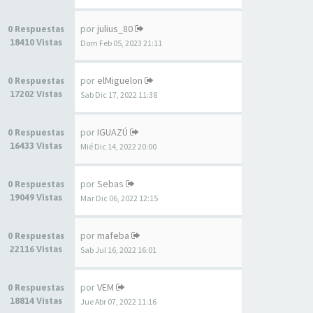
por
julius_80
0 Respuestas
18410 Vistas
Dom Feb 05, 2023 21:11
por
elMiguelon
0 Respuestas
17202 Vistas
Sab Dic 17, 2022 11:38
por
IGUAZÚ
0 Respuestas
16433 Vistas
Mié Dic 14, 2022 20:00
por
Sebas
0 Respuestas
19049 Vistas
Mar Dic 06, 2022 12:15
por
mafeba
0 Respuestas
22116 Vistas
Sab Jul 16, 2022 16:01
por
VEM
0 Respuestas
18814 Vistas
Jue Abr 07, 2022 11:16