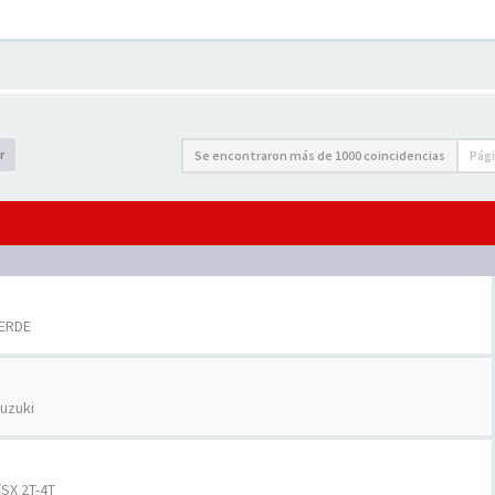
r
Se encontraron más de 1000 coincidencias
Pág
VERDE
uzuki
SX 2T-4T