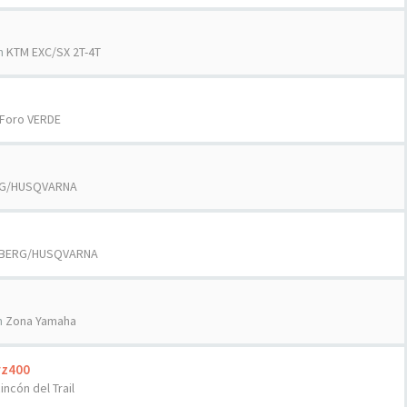
n
KTM EXC/SX 2T-4T
Foro VERDE
G/HUSQVARNA
BERG/HUSQVARNA
n
Zona Yamaha
rz400
Rincón del Trail