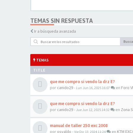
TEMAS SIN RESPUESTA
Ir a búsqueda avanzada
Busca
TEMAS
TITLE
que me compro si vendo la drz E?
por
canido29
-
en
Foro 
Lun Jun 16, 2025 16:07
que me compro si vendo la drz E?
por
canido29
-
en
Zona S
Jue Jun 12, 2025 14:32
manual de taller 250 exc 2008
por
osvaldo
-
en
KTM EXC/
Vie Dic 13, 2024 11:24