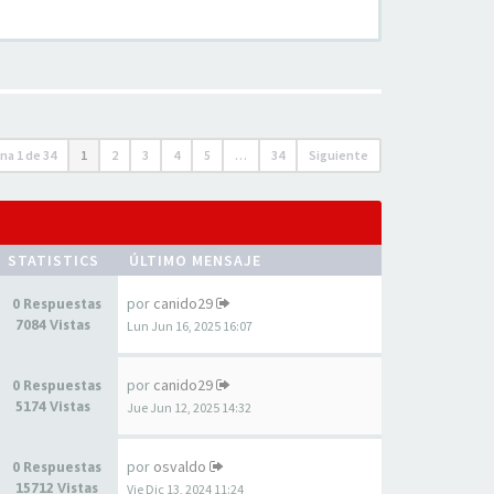
ina
1
de
34
1
2
3
4
5
…
34
Siguiente
STATISTICS
ÚLTIMO MENSAJE
por
canido29
0 Respuestas
7084 Vistas
Lun Jun 16, 2025 16:07
por
canido29
0 Respuestas
5174 Vistas
Jue Jun 12, 2025 14:32
por
osvaldo
0 Respuestas
15712 Vistas
Vie Dic 13, 2024 11:24