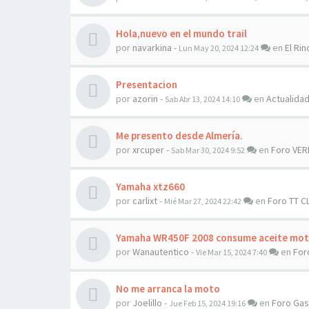
Hola,nuevo en el mundo trail
por
navarkina
-
en
El Rin
Lun May 20, 2024 12:24
Presentacion
por
azorin
-
en
Actualida
Sab Abr 13, 2024 14:10
Me presento desde Almería.
por
xrcuper
-
en
Foro VER
Sab Mar 30, 2024 9:52
Yamaha xtz660
por
carlixt
-
en
Foro TT C
Mié Mar 27, 2024 22:42
Yamaha WR450F 2008 consume aceite mot
por
Wanautentico
-
en
For
Vie Mar 15, 2024 7:40
No me arranca la moto
por
Joelillo
-
en
Foro Ga
Jue Feb 15, 2024 19:16