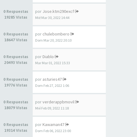
por
Jose.ktm290excf
0 Respuestas
19285 Vistas
Mié Mar 30, 2022 14:44
por
chulebombero
0 Respuestas
18647 Vistas
Dom Mar 20, 2022 20:10
por
Diablo
0 Respuestas
20493 Vistas
Mar Mar 01, 2022 15:33
por
asturies47
0 Respuestas
19776 Vistas
Dom Feb 27, 2022 1:06
por
verderappbmovil
0 Respuestas
18079 Vistas
Mié Feb 09, 2022 11:18
por
Kawaman47
0 Respuestas
19314 Vistas
Dom Feb 06, 2022 23:00