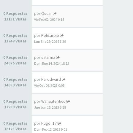
por
Óscar
0 Respuestas
13131 Vistas
Vie Feb 02, 2024 0:16
por
Policarpio
0 Respuestas
13749 Vistas
Lun Ene 29, 2024 7:39
por
salarma
0 Respuestas
24876 Vistas
Dom Ene 14, 2024 18:12
por
Harodward
0 Respuestas
14858 Vistas
Vie Oct 06, 2023 0:05
por
Wanautentico
0 Respuestas
17950 Vistas
Jue Jun 15, 2023 6:58
por
Hugo_17
0 Respuestas
16175 Vistas
Dom Feb 12, 2023 9:01