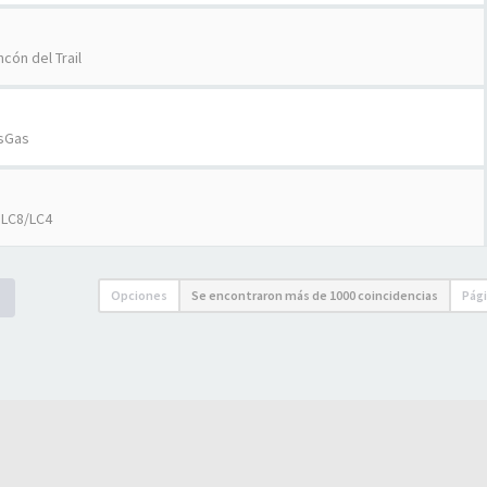
ncón del Trail
sGas
 LC8/LC4
Opciones
Se encontraron más de 1000 coincidencias
Pág