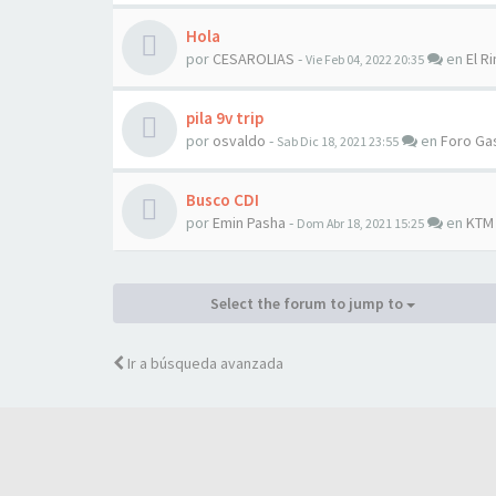
Hola
por
CESAROLIAS
-
en
El Ri
Vie Feb 04, 2022 20:35
pila 9v trip
por
osvaldo
-
en
Foro Ga
Sab Dic 18, 2021 23:55
Busco CDI
por
Emin Pasha
-
en
KTM
Dom Abr 18, 2021 15:25
Select the forum to jump to
Ir a búsqueda avanzada