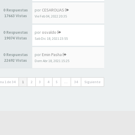
por
CESAROLIAS
0 Respuestas
17663 Vistas
Vie Feb 04, 2022 20:35
por
osvaldo
0 Respuestas
19074 Vistas
Sab Dic 18, 2021 23:55
por
Emin Pasha
0 Respuestas
22692 Vistas
Dom Abr 18, 2021 15:25
ina
1
de
34
1
2
3
4
5
…
34
Siguiente