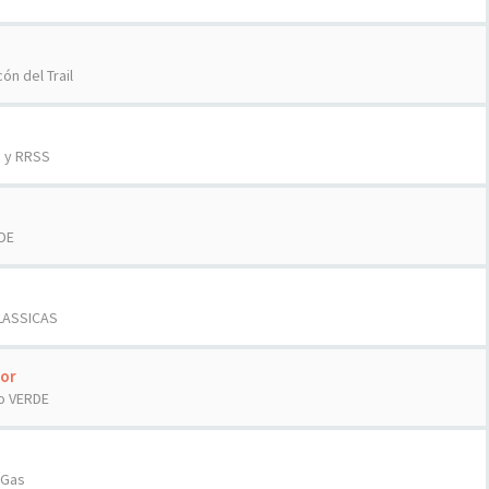
cón del Trail
d y RRSS
DE
LASSICAS
or
o VERDE
sGas