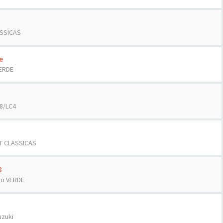
ASSICAS
e
ERDE
8/LC4
T CLASSICAS
8
ro VERDE
uzuki