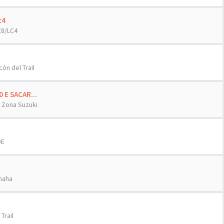
c4
C8/LC4
cón del Trail
E SACAR...
n
Zona Suzuki
DE
maha
 Trail