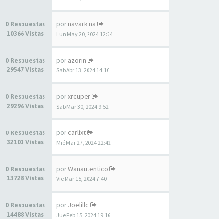
por
navarkina
0 Respuestas
10366 Vistas
Lun May 20, 2024 12:24
por
azorin
0 Respuestas
29547 Vistas
Sab Abr 13, 2024 14:10
por
xrcuper
0 Respuestas
29296 Vistas
Sab Mar 30, 2024 9:52
por
carlixt
0 Respuestas
32103 Vistas
Mié Mar 27, 2024 22:42
por
Wanautentico
0 Respuestas
13728 Vistas
Vie Mar 15, 2024 7:40
por
Joelillo
0 Respuestas
14488 Vistas
Jue Feb 15, 2024 19:16