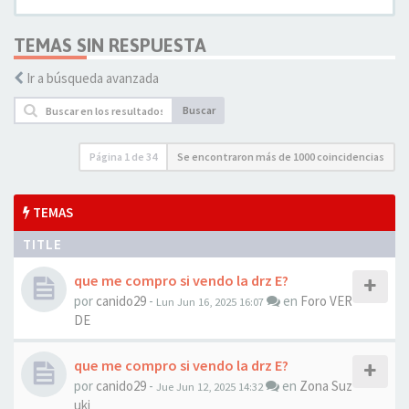
TEMAS SIN RESPUESTA
Ir a búsqueda avanzada
Buscar
Página
1
de
34
Se encontraron más de 1000 coincidencias
TEMAS
TITLE
que me compro si vendo la drz E?
por
canido29
-
en
Foro VER
Lun Jun 16, 2025 16:07
DE
que me compro si vendo la drz E?
por
canido29
-
en
Zona Suz
Jue Jun 12, 2025 14:32
uki