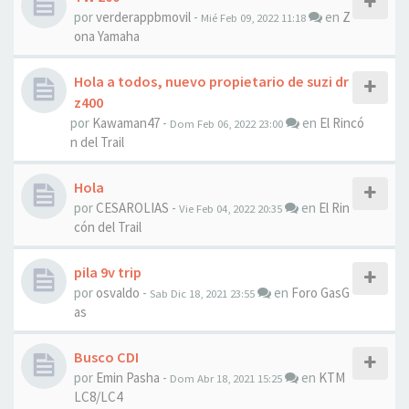
por
verderappbmovil
-
en
Z
Mié Feb 09, 2022 11:18
ona Yamaha
Hola a todos, nuevo propietario de suzi dr
z400
por
Kawaman47
-
en
El Rincó
Dom Feb 06, 2022 23:00
n del Trail
Hola
por
CESAROLIAS
-
en
El Rin
Vie Feb 04, 2022 20:35
cón del Trail
pila 9v trip
por
osvaldo
-
en
Foro GasG
Sab Dic 18, 2021 23:55
as
Busco CDI
por
Emin Pasha
-
en
KTM
Dom Abr 18, 2021 15:25
LC8/LC4