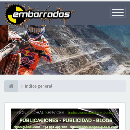
Toggle
Navigatio
Índice general