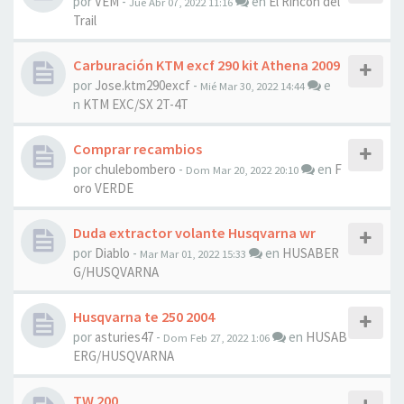
por
VEM
-
en
El Rincón del
Jue Abr 07, 2022 11:16
Trail
Carburación KTM excf 290 kit Athena 2009
por
Jose.ktm290excf
-
e
Mié Mar 30, 2022 14:44
n
KTM EXC/SX 2T-4T
Comprar recambios
por
chulebombero
-
en
F
Dom Mar 20, 2022 20:10
oro VERDE
Duda extractor volante Husqvarna wr
por
Diablo
-
en
HUSABER
Mar Mar 01, 2022 15:33
G/HUSQVARNA
Husqvarna te 250 2004
por
asturies47
-
en
HUSAB
Dom Feb 27, 2022 1:06
ERG/HUSQVARNA
TW 200