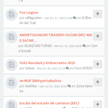
C4
Fox Legion
por
elMiguelon
-
en
El Rinc
Sab Dic 17, 2022 11:38
ón del Trail
AMORTIGUADOR TRASERO SUZUKI DRZ 400
E SACAR...
por
IGUAZUASTURIAS
-
en
Zon
Mié Dic 14, 2022 20:00
a Suzuki
Feliz Navidad y Embarrados 2023
por
Sebas
-
en
Foro VERDE
Mar Dic 06, 2022 12:15
wr450f 2004 portabultos
por
mafeba
-
en
Zona Yama
Sab Jul 16, 2022 16:01
ha
Escala del estado de caminos (EEC)