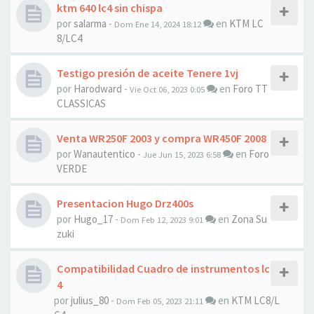
ktm 640 lc4 sin chispa
por
salarma
-
en
KTM LC
Dom Ene 14, 2024 18:12
8/LC4
Testigo presión de aceite Tenere 1vj
por
Harodward
-
en
Foro TT
Vie Oct 06, 2023 0:05
CLASSICAS
Venta WR250F 2003 y compra WR450F 2008
por
Wanautentico
-
en
Foro
Jue Jun 15, 2023 6:58
VERDE
Presentacion Hugo Drz400s
por
Hugo_17
-
en
Zona Su
Dom Feb 12, 2023 9:01
zuki
Compatibilidad Cuadro de instrumentos lc
4
por
julius_80
-
en
KTM LC8/L
Dom Feb 05, 2023 21:11