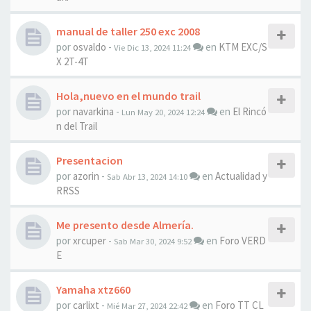
manual de taller 250 exc 2008
por
osvaldo
-
en
KTM EXC/S
Vie Dic 13, 2024 11:24
X 2T-4T
Hola,nuevo en el mundo trail
por
navarkina
-
en
El Rincó
Lun May 20, 2024 12:24
n del Trail
Presentacion
por
azorin
-
en
Actualidad y
Sab Abr 13, 2024 14:10
RRSS
Me presento desde Almería.
por
xrcuper
-
en
Foro VERD
Sab Mar 30, 2024 9:52
E
Yamaha xtz660
por
carlixt
-
en
Foro TT CL
Mié Mar 27, 2024 22:42