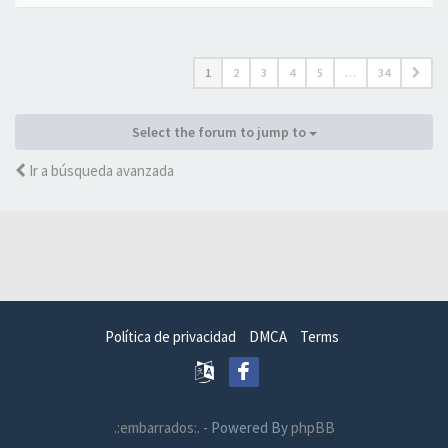
1
2
3
4
5
…
34
Select the forum to jump to
Ir a búsqueda avanzada
Política de privacidad
DMCA
Terms
.:embarrados:.
- Powered By
phpBB