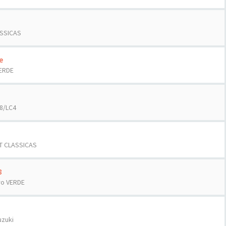
ASSICAS
e
ERDE
8/LC4
T CLASSICAS
8
ro VERDE
uzuki