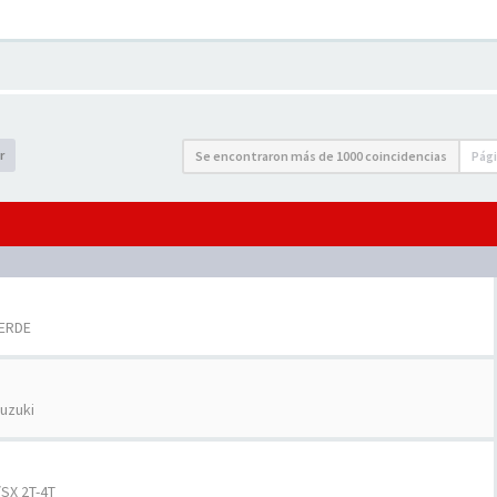
r
Se encontraron más de 1000 coincidencias
Pág
VERDE
uzuki
SX 2T-4T