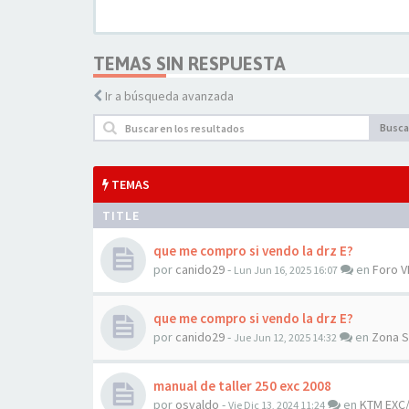
TEMAS SIN RESPUESTA
Ir a búsqueda avanzada
Busca
TEMAS
TITLE
que me compro si vendo la drz E?
por
canido29
-
en
Foro 
Lun Jun 16, 2025 16:07
que me compro si vendo la drz E?
por
canido29
-
en
Zona S
Jue Jun 12, 2025 14:32
manual de taller 250 exc 2008
por
osvaldo
-
en
KTM EXC/
Vie Dic 13, 2024 11:24