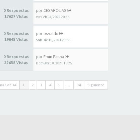
por
CESAROLIAS
0 Respuestas
17627 Vistas
Vie Feb 04, 2022 20:35
por
osvaldo
0 Respuestas
19045 Vistas
Sab Dic 18, 2021 23:55
por
Emin Pasha
0 Respuestas
22658 Vistas
Dom Abr 18, 2021 15:25
ina
1
de
34
1
2
3
4
5
…
34
Siguiente