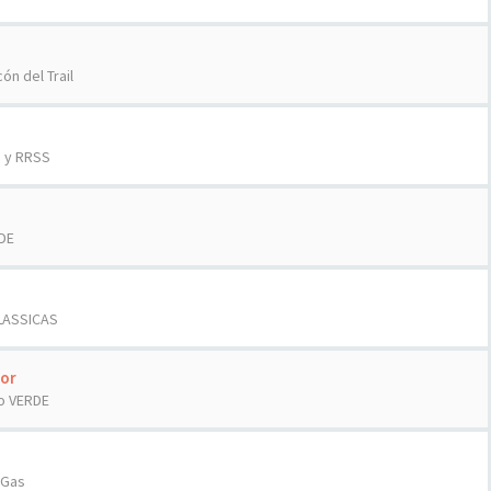
cón del Trail
d y RRSS
DE
LASSICAS
or
o VERDE
sGas