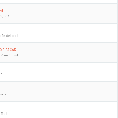
c4
C8/LC4
cón del Trail
E SACAR...
n
Zona Suzuki
DE
maha
 Trail