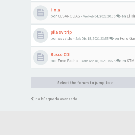
Hola
por
CESAROLIAS
-
en
El Ri
Vie Feb 04, 2022 20:35
pila 9v trip
por
osvaldo
-
en
Foro Ga
Sab Dic 18, 2021 23:55
Busco CDI
por
Emin Pasha
-
en
KTM
Dom Abr 18, 2021 15:25
Select the forum to jump to
Ir a búsqueda avanzada