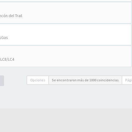
ncón del Trail
sGas
 LC8/LC4
Opciones
Se encontraron más de 1000 coincidencias
Pág