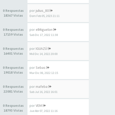
por
julius_80
0 Respuestas
18367 Vistas
Dom Feb 05, 2023 21:11
por
elMiguelon
0 Respuestas
17159 Vistas
Sab Dic 17, 2022 11:38
por
IGUAZÚ
0 Respuestas
16401 Vistas
Mié Dic 14, 2022 20:00
por
Sebas
0 Respuestas
19018 Vistas
Mar Dic 06, 2022 12:15
por
mafeba
0 Respuestas
22081 Vistas
Sab Jul 16, 2022 16:01
por
VEM
0 Respuestas
18793 Vistas
Jue Abr 07, 2022 11:16