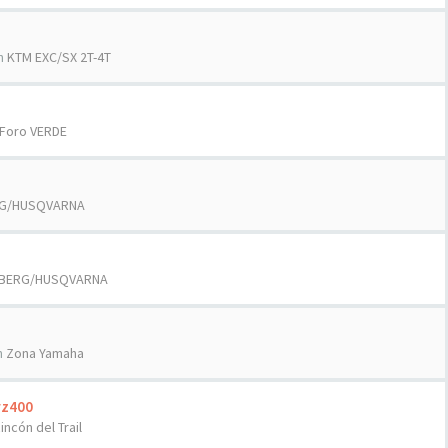
n
KTM EXC/SX 2T-4T
Foro VERDE
G/HUSQVARNA
BERG/HUSQVARNA
n
Zona Yamaha
rz400
Rincón del Trail