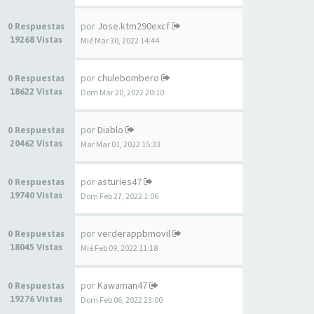
por
Jose.ktm290excf
0 Respuestas
19268 Vistas
Mié Mar 30, 2022 14:44
por
chulebombero
0 Respuestas
18622 Vistas
Dom Mar 20, 2022 20:10
por
Diablo
0 Respuestas
20462 Vistas
Mar Mar 01, 2022 15:33
por
asturies47
0 Respuestas
19740 Vistas
Dom Feb 27, 2022 1:06
por
verderappbmovil
0 Respuestas
18045 Vistas
Mié Feb 09, 2022 11:18
por
Kawaman47
0 Respuestas
19276 Vistas
Dom Feb 06, 2022 23:00