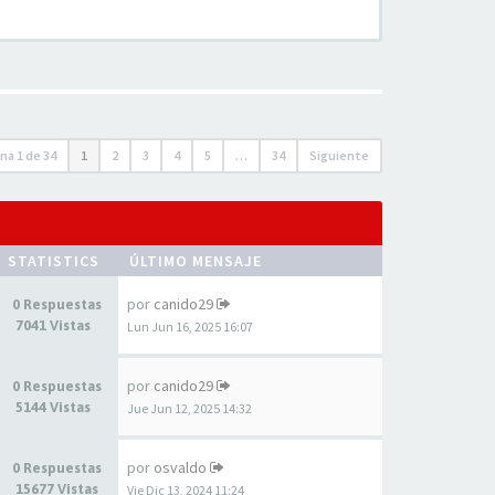
ina
1
de
34
1
2
3
4
5
…
34
Siguiente
STATISTICS
ÚLTIMO MENSAJE
por
canido29
0 Respuestas
7041 Vistas
Lun Jun 16, 2025 16:07
por
canido29
0 Respuestas
5144 Vistas
Jue Jun 12, 2025 14:32
por
osvaldo
0 Respuestas
15677 Vistas
Vie Dic 13, 2024 11:24