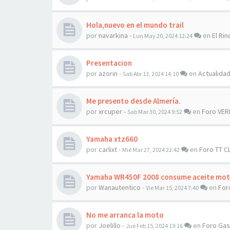
Hola,nuevo en el mundo trail
por
navarkina
-
en
El Rin
Lun May 20, 2024 12:24
Presentacion
por
azorin
-
en
Actualida
Sab Abr 13, 2024 14:10
Me presento desde Almería.
por
xrcuper
-
en
Foro VER
Sab Mar 30, 2024 9:52
Yamaha xtz660
por
carlixt
-
en
Foro TT C
Mié Mar 27, 2024 22:42
Yamaha WR450F 2008 consume aceite mot
por
Wanautentico
-
en
For
Vie Mar 15, 2024 7:40
No me arranca la moto
por
Joelillo
-
en
Foro Ga
Jue Feb 15, 2024 19:16