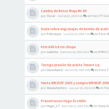
Cambio de Rotor Rieju Mr 80
por
Óscar
-
en
Foro TT CL
Vie Feb 02, 2024 0:16
Duda sobre engranajes de bomba de aceit
por
Policarpio
-
en
Foro V
Lun Ene 29, 2024 7:39
ktm 640 lc4 sin chispa
por
salarma
-
en
KTM LC
Dom Ene 14, 2024 18:12
Testigo presión de aceite Tenere 1vj
por
Harodward
-
en
Foro T
Vie Oct 06, 2023 0:05
Venta WR250F 2003 y compra WR450F 200
por
Wanautentico
-
en
Fo
Jue Jun 15, 2023 6:58
Presentacion Hugo Drz400s
por
Hugo_17
-
en
Zona S
Dom Feb 12, 2023 9:01