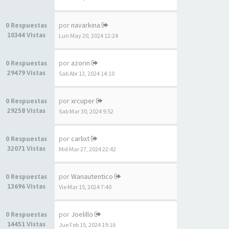
por
navarkina
0 Respuestas
10344 Vistas
Lun May 20, 2024 12:24
por
azorin
0 Respuestas
29479 Vistas
Sab Abr 13, 2024 14:10
por
xrcuper
0 Respuestas
29258 Vistas
Sab Mar 30, 2024 9:52
por
carlixt
0 Respuestas
32071 Vistas
Mié Mar 27, 2024 22:42
por
Wanautentico
0 Respuestas
13696 Vistas
Vie Mar 15, 2024 7:40
por
Joelillo
0 Respuestas
14451 Vistas
Jue Feb 15, 2024 19:16