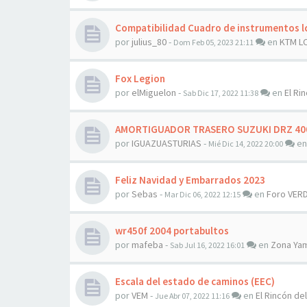
Compatibilidad Cuadro de instrumentos l
por
julius_80
-
en
KTM L
Dom Feb 05, 2023 21:11
Fox Legion
por
elMiguelon
-
en
El Rin
Sab Dic 17, 2022 11:38
AMORTIGUADOR TRASERO SUZUKI DRZ 400 
por
IGUAZUASTURIAS
-
e
Mié Dic 14, 2022 20:00
Feliz Navidad y Embarrados 2023
por
Sebas
-
en
Foro VER
Mar Dic 06, 2022 12:15
wr450f 2004 portabultos
por
mafeba
-
en
Zona Ya
Sab Jul 16, 2022 16:01
Escala del estado de caminos (EEC)
por
VEM
-
en
El Rincón del
Jue Abr 07, 2022 11:16