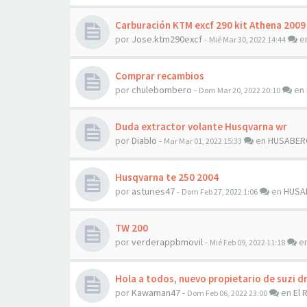
Carburación KTM excf 290 kit Athena 2009
por
Jose.ktm290excf
-
e
Mié Mar 30, 2022 14:44
Comprar recambios
por
chulebombero
-
en
Dom Mar 20, 2022 20:10
Duda extractor volante Husqvarna wr
por
Diablo
-
en
HUSABER
Mar Mar 01, 2022 15:33
Husqvarna te 250 2004
por
asturies47
-
en
HUSA
Dom Feb 27, 2022 1:06
TW 200
por
verderappbmovil
-
e
Mié Feb 09, 2022 11:18
Hola a todos, nuevo propietario de suzi d
por
Kawaman47
-
en
El 
Dom Feb 06, 2022 23:00