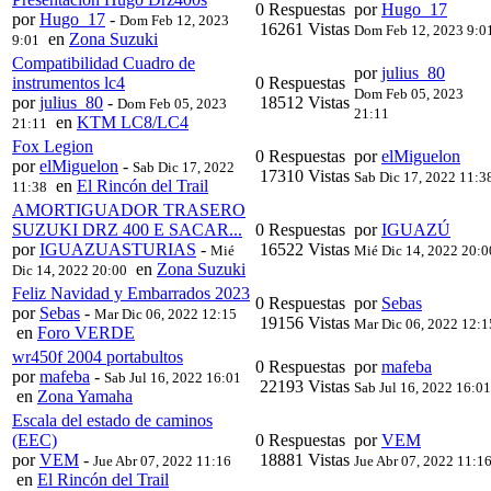
0 Respuestas
por
Hugo_17
por
Hugo_17
-
Dom Feb 12, 2023
16261 Vistas
Dom Feb 12, 2023 9:0
en
Zona Suzuki
9:01
Compatibilidad Cuadro de
por
julius_80
instrumentos lc4
0 Respuestas
Dom Feb 05, 2023
por
julius_80
-
18512 Vistas
Dom Feb 05, 2023
21:11
en
KTM LC8/LC4
21:11
Fox Legion
0 Respuestas
por
elMiguelon
por
elMiguelon
-
Sab Dic 17, 2022
17310 Vistas
Sab Dic 17, 2022 11:3
en
El Rincón del Trail
11:38
AMORTIGUADOR TRASERO
SUZUKI DRZ 400 E SACAR...
0 Respuestas
por
IGUAZÚ
por
IGUAZUASTURIAS
-
16522 Vistas
Mié
Mié Dic 14, 2022 20:0
en
Zona Suzuki
Dic 14, 2022 20:00
Feliz Navidad y Embarrados 2023
0 Respuestas
por
Sebas
por
Sebas
-
Mar Dic 06, 2022 12:15
19156 Vistas
Mar Dic 06, 2022 12:1
en
Foro VERDE
wr450f 2004 portabultos
0 Respuestas
por
mafeba
por
mafeba
-
Sab Jul 16, 2022 16:01
22193 Vistas
Sab Jul 16, 2022 16:01
en
Zona Yamaha
Escala del estado de caminos
(EEC)
0 Respuestas
por
VEM
por
VEM
-
18881 Vistas
Jue Abr 07, 2022 11:16
Jue Abr 07, 2022 11:1
en
El Rincón del Trail