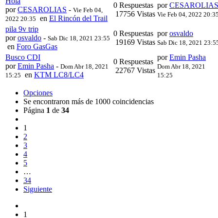
Hola
0 Respuestas
por
CESAROLIA
por
CESAROLIAS
-
Vie Feb 04,
17756 Vistas
Vie Feb 04, 2022 20:3
en
El Rincón del Trail
2022 20:35
pila 9v trip
0 Respuestas
por
osvaldo
por
osvaldo
-
Sab Dic 18, 2021 23:55
19169 Vistas
Sab Dic 18, 2021 23:5
en
Foro GasGas
Busco CDI
por
Emin Pasha
0 Respuestas
por
Emin Pasha
-
Dom Abr 18, 2021
Dom Abr 18, 2021
22767 Vistas
en
KTM LC8/LC4
15:25
15:25
Opciones
Se encontraron más de 1000 coincidencias
Página
1
de
34
1
2
3
4
5
…
34
Siguiente
1