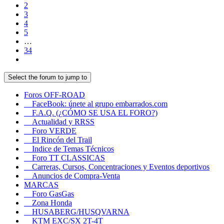
2
3
4
5
…
34
Select the forum to jump to
Foros OFF-ROAD
FaceBook: únete al grupo embarrados.com
F.A.Q. (¿CÓMO SE USA EL FORO?)
Actualidad y RRSS
Foro VERDE
El Rincón del Trail
Indice de Temas Técnicos
Foro TT CLASSICAS
Carreras, Cursos, Concentraciones y Eventos deportivos
Anuncios de Compra-Venta
MARCAS
Foro GasGas
Zona Honda
HUSABERG/HUSQVARNA
KTM EXC/SX 2T-4T