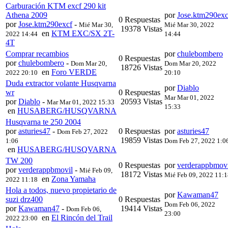
Carburación KTM excf 290 kit
Athena 2009
por
Jose.ktm290exc
0 Respuestas
por
Jose.ktm290excf
-
Mié Mar 30,
Mié Mar 30, 2022
19378 Vistas
en
KTM EXC/SX 2T-
2022 14:44
14:44
4T
Comprar recambios
por
chulebombero
0 Respuestas
por
chulebombero
-
Dom Mar 20,
Dom Mar 20, 2022
18726 Vistas
en
Foro VERDE
2022 20:10
20:10
Duda extractor volante Husqvarna
por
Diablo
wr
0 Respuestas
Mar Mar 01, 2022
por
Diablo
-
20593 Vistas
Mar Mar 01, 2022 15:33
15:33
en
HUSABERG/HUSQVARNA
Husqvarna te 250 2004
por
asturies47
-
0 Respuestas
por
asturies47
Dom Feb 27, 2022
19859 Vistas
1:06
Dom Feb 27, 2022 1:0
en
HUSABERG/HUSQVARNA
TW 200
0 Respuestas
por
verderappbmovi
por
verderappbmovil
-
Mié Feb 09,
18172 Vistas
Mié Feb 09, 2022 11:
en
Zona Yamaha
2022 11:18
Hola a todos, nuevo propietario de
por
Kawaman47
suzi drz400
0 Respuestas
Dom Feb 06, 2022
por
Kawaman47
-
19414 Vistas
Dom Feb 06,
23:00
en
El Rincón del Trail
2022 23:00