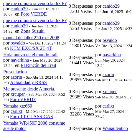
que me compro si vendo la drz E?
0 Respuestas
por
canido29
por
canido29
-
Lun Jun 16, 2025
7203 Vistas
Lun Jun 16, 2025 16:0
en
Foro VERDE
16:07
que me compro si vendo la drz E?
0 Respuestas
por
canido29
por
canido29
-
Jue Jun 12, 2025
5263 Vistas
Jue Jun 12, 2025 14:3
en
Zona Suzuki
14:32
manual de taller 250 exc 2008
0 Respuestas
por
osvaldo
por
osvaldo
-
Vie Dic 13, 2024 11:24
15801 Vistas
Vie Dic 13, 2024 11:2
en
KTM EXC/SX 2T-4T
Hola,nuevo en el mundo trail
por
navarkina
0 Respuestas
por
navarkina
-
Lun May 20, 2024
Lun May 20, 2024
10441 Vistas
en
El Rincón del Trail
12:24
12:24
Presentacion
0 Respuestas
por
azorin
por
azorin
-
Sab Abr 13, 2024 14:10
29655 Vistas
Sab Abr 13, 2024 14:1
en
Actualidad y RRSS
Me presento desde Almería.
0 Respuestas
por
xrcuper
por
xrcuper
-
Sab Mar 30, 2024 9:52
29389 Vistas
Sab Mar 30, 2024 9:52
en
Foro VERDE
Yamaha xtz660
por
carlixt
0 Respuestas
por
carlixt
-
Mié Mar 27, 2024 22:42
Mié Mar 27, 2024
32208 Vistas
en
Foro TT CLASSICAS
22:42
Yamaha WR450F 2008 consume
aceite motor
0 Respuestas
por
Wanautentico