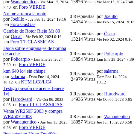
por
Wanautentico
-
13826 Vistas
Vie Mar 15, 2024
Vie Mar 15, 2024 7:40
en
Foro VERDE
7:40
No me arranca la moto
0 Respuestas
por
Joelillo
por
Joelillo
-
Jue Feb 15, 2024 19:16
14574 Vistas
Jue Feb 15, 2024 19:1
en
Foro GasGas
Cambio de Rotor Rieju Mr 80
0 Respuestas
por
Óscar
por
Óscar
-
Vie Feb 02, 2024 0:16
13214 Vistas
Vie Feb 02, 2024 0:16
en
Foro TT CLASSICAS
Duda sobre engranajes de bomba
de aceite
0 Respuestas
por
Policarpio
por
Policarpio
-
13854 Vistas
Lun Ene 29, 2024
Lun Ene 29, 2024 7:39
en
Foro VERDE
7:39
ktm 640 lc4 sin chispa
por
salarma
0 Respuestas
por
salarma
-
Dom Ene 14, 2024
Dom Ene 14, 2024
24979 Vistas
en
KTM LC8/LC4
18:12
18:12
Testigo presión de aceite Tenere
1vj
0 Respuestas
por
Harodward
por
Harodward
-
14936 Vistas
Vie Oct 06, 2023
Vie Oct 06, 2023 0:05
en
Foro TT CLASSICAS
0:05
Venta WR250F 2003 y compra
WR450F 2008
0 Respuestas
por
Wanautentico
por
Wanautentico
-
18057 Vistas
Jue Jun 15, 2023
Jue Jun 15, 2023 6:58
en
Foro VERDE
6:58
Presentacion Hugo Drz400s