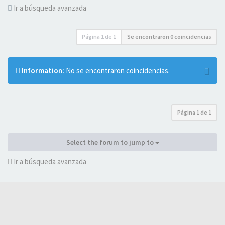
Ir a búsqueda avanzada
Página
1
de
1
Se encontraron 0 coincidencias
Information:
No se encontraron coincidencias.
Página
1
de
1
Select the forum to jump to
Ir a búsqueda avanzada