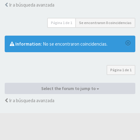
Ir a búsqueda avanzada
Página
1
de
1
Se encontraron 0 coincidencias
Information:
No se encontraron coincidencias.
Página
1
de
1
Select the forum to jump to
Ir a búsqueda avanzada