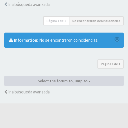
Ir a búsqueda avanzada
Página
1
de
1
Se encontraron 0 coincidencias
Information:
No se encontraron coincidencias.
Página
1
de
1
Select the forum to jump to
Ir a búsqueda avanzada