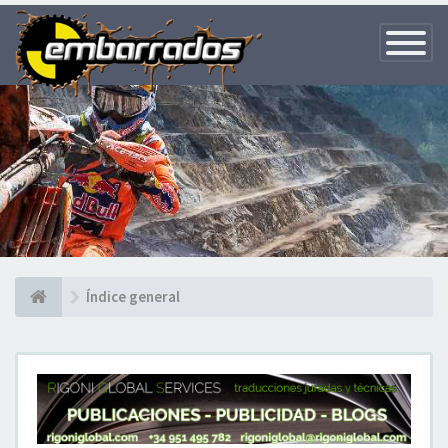
Toggle
Navigatio
Índice general