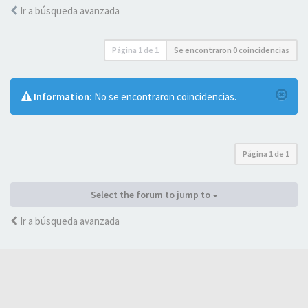
Ir a búsqueda avanzada
Página
1
de
1
Se encontraron 0 coincidencias
Information:
No se encontraron coincidencias.
Página
1
de
1
Select the forum to jump to
Ir a búsqueda avanzada