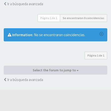
Ir a búsqueda avanzada
Página
1
de
1
Se encontraron 0 coincidencias
Information:
No se encontraron coincidencias.
Página
1
de
1
Select the forum to jump to
Ir a búsqueda avanzada