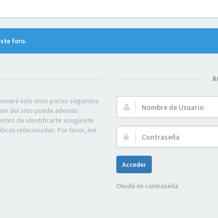
ste foro.
A
e tomará solo unos pocos segundos
Nombre
ción del sitio puede además
de
Antes de identificarte asegúrete
Usuario:
ticas relacionadas. Por favor, lee
Contraseña:
Acceder
Olvidé mi contraseña