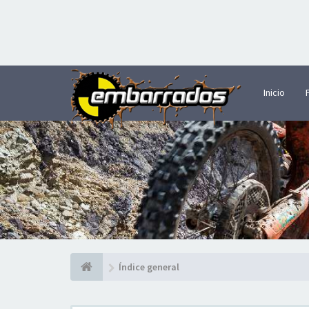
Inicio
Índice general