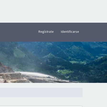
×
Regístrate
Identificarse