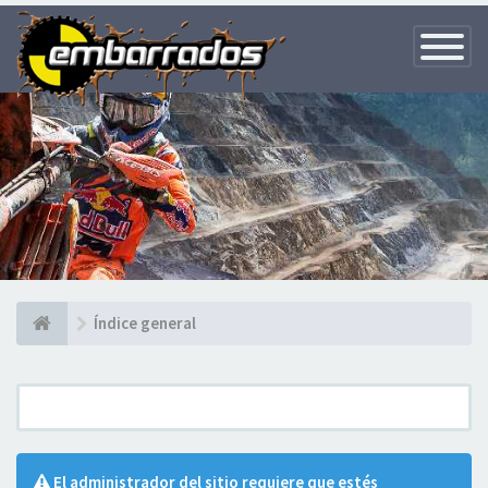
Toggle
Navigatio
Índice general
El administrador del sitio requiere que estés