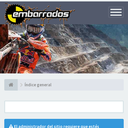
Toggle
Navigatio
Índice general
El administrador del sitio requiere que estés