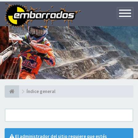
Toggle
Navigatio
Índice general
El administrador del sitio requiere que estés