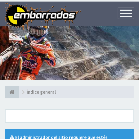
Toggle
Navigatio
Índice general
El administrador del sitio requiere que estés