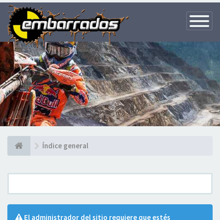
Toggle
Navigatio
Índice general
El administrador del sitio requiere que estés