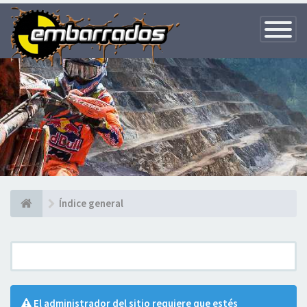
Toggle
Navigatio
Índice general
El administrador del sitio requiere que estés