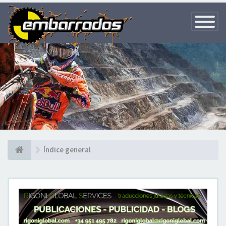
Toggle
Navigatio
Índice general