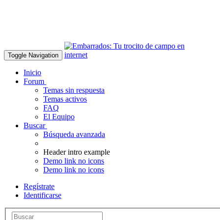
Toggle Navigation
Inicio
Forum
Temas sin respuesta
Temas activos
FAQ
El Equipo
Buscar
Búsqueda avanzada
Header intro example
Demo link no icons
Demo link no icons
Regístrate
Identificarse