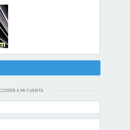
CCEDER A MI CUENTA