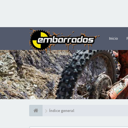
Inicio
Índice general