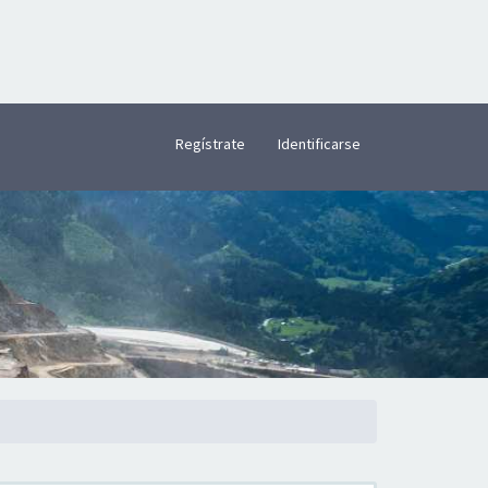
×
Regístrate
Identificarse