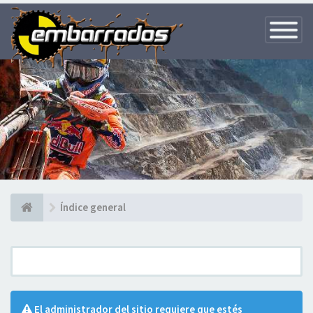
Toggle
Navigatio
Índice general
El administrador del sitio requiere que estés