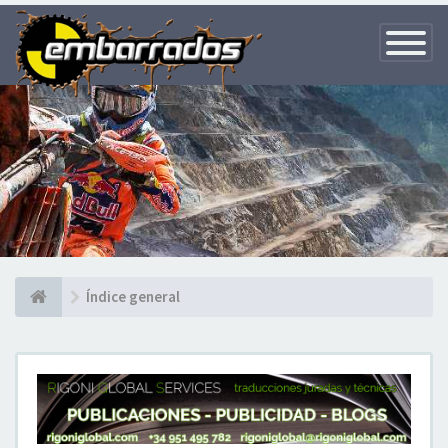
Toggle
Navigatio
Índice general