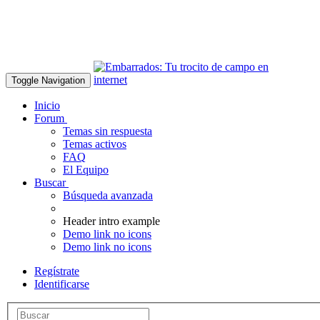
Toggle Navigation
Inicio
Forum
Temas sin respuesta
Temas activos
FAQ
El Equipo
Buscar
Búsqueda avanzada
Header intro example
Demo link no icons
Demo link no icons
Regístrate
Identificarse