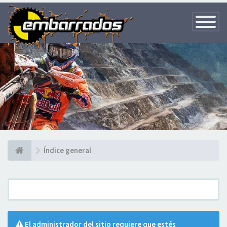
Toggle
Navigatio
Índice general
El administrador del sitio requiere que estés