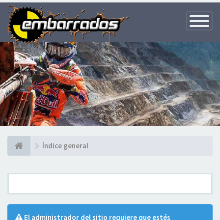
Toggle
Navigatio
Índice general
El administrador del sitio requiere que estés