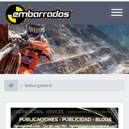
Toggle
Navigatio
Índice general