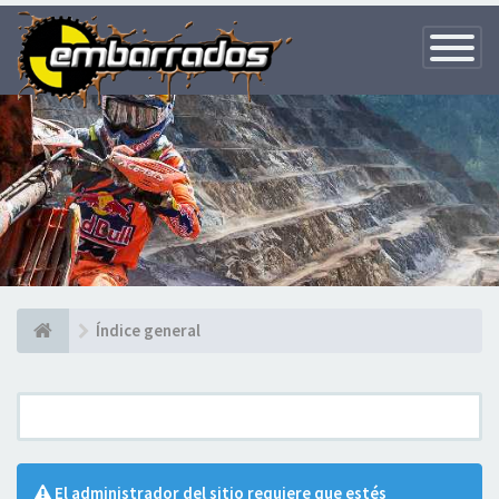
Toggle
Navigatio
Índice general
El administrador del sitio requiere que estés