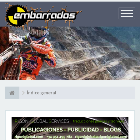
Toggle
Navigatio
Índice general