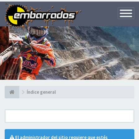
Toggle
Navigatio
Índice general
El administrador del sitio requiere que estés