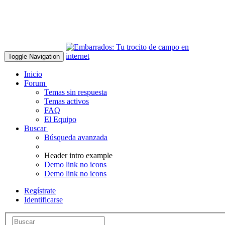
Toggle Navigation
Inicio
Forum
Temas sin respuesta
Temas activos
FAQ
El Equipo
Buscar
Búsqueda avanzada
Header intro example
Demo link no icons
Demo link no icons
Regístrate
Identificarse