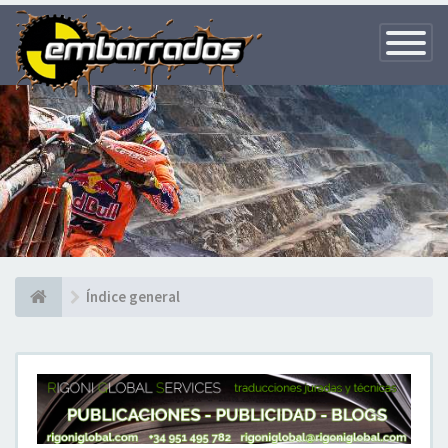
Toggle
Navigatio
Índice general