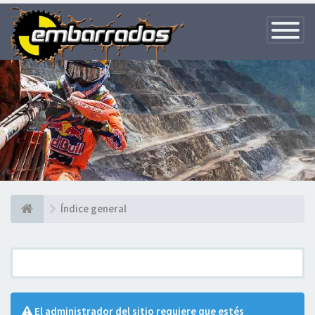
Toggle
Navigatio
Índice general
El administrador del sitio requiere que estés