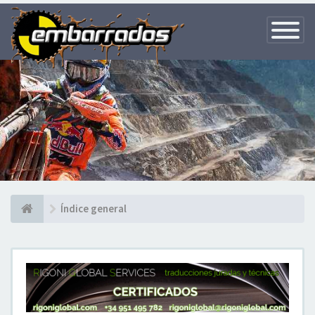
Toggle
Navigatio
Índice general