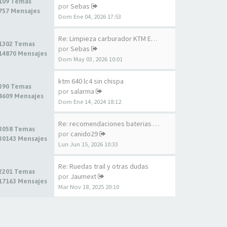
109 Temas
por
Sebas
757 Mensajes
Dom Ene 04, 2026 17:53
Re: Limpieza carburador KTM E…
1302 Temas
por
Sebas
14870 Mensajes
Dom May 03, 2026 10:01
ktm 640 lc4 sin chispa
390 Temas
por
salarma
4609 Mensajes
Dom Ene 14, 2024 18:12
Re: recomendaciones baterias …
3058 Temas
por
canido29
30143 Mensajes
Lun Jun 15, 2026 10:33
Re: Ruedas trail y otras dudas
2201 Temas
por
Jaumext
17163 Mensajes
Mar Nov 18, 2025 20:10