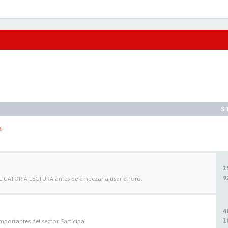
S
m
1
9
BLIGATORIA LECTURA antes de empezar a usar el foro.
4
1
portantes del sector. Participa!