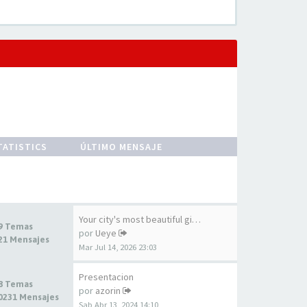
TATISTICS
ÚLTIMO MENSAJE
Your city's most beautiful gi…
9 Temas
por
Ueye
21 Mensajes
Mar Jul 14, 2026 23:03
Presentacion
8 Temas
por
azorin
0231 Mensajes
Sab Abr 13, 2024 14:10