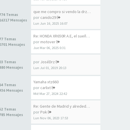
que me compro si vendo la drz…
774 Temas
por
canido29
16317 Mensajes
Lun Jun 16, 2025 16:07
Re: HONDA XR650R A.E, el sueñ…
77 Temas
por
motover
0701 Mensajes
Jue Mar 06, 2025 0:31
por
JoséDrz
03 Temas
480 Mensajes
Lun Jul 01, 2019 20:13
Yamaha xtz660
64 Temas
por
carlixt
936 Mensajes
Mié Mar 27, 2024 22:42
Re: Gente de Madrid y alreded…
52 Temas
por
Pok
785 Mensajes
Lun Nov 06, 2023 17:53