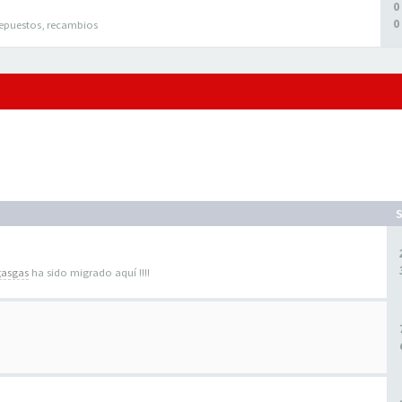
0
0
epuestos, recambios
gasgas
ha sido migrado aquí !!!!