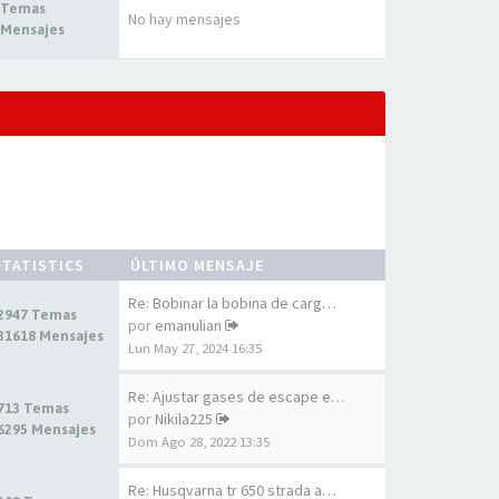
 Temas
No hay mensajes
 Mensajes
STATISTICS
ÚLTIMO MENSAJE
Re: Bobinar la bobina de carg…
2947 Temas
por
emanulian
31618 Mensajes
Lun May 27, 2024 16:35
Re: Ajustar gases de escape e…
713 Temas
por
Nikila225
6295 Mensajes
Dom Ago 28, 2022 13:35
Re: Husqvarna tr 650 strada a…