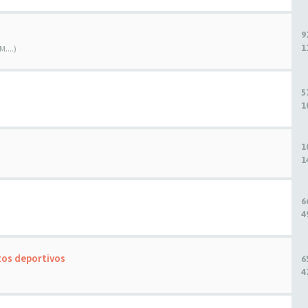
9
1
....)
5
1
1
1
6
4
tos deportivos
6
4