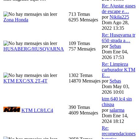
Re: Ajustar gases
de escape e…
713 Temas
por
Nikila225
Zona Honda
6295 Mensajes
Dom Ago 28,
2022 13:35
Re: Husqvarna tr
650 strada a…
109 Temas
por
Sebas
HUSABERG/HUSQVARNA
757 Mensajes
Dom Ene 04,
2026 17:53
Re: Limpieza
carburador KTM
1302 Temas
E…
KTM EXC/SX 2T-4T
14870 Mensajes
por
Sebas
Dom May 03,
2026 10:01
ktm 640 lc4 sin
chispa
390 Temas
por
salarma
KTM LC8/LC4
4609 Mensajes
Dom Ene 14,
2024 18:12
Re:
recomendaciones