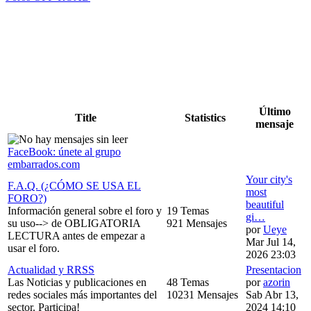
Último
Title
Statistics
mensaje
FaceBook: únete al grupo
embarrados.com
Your city's
F.A.Q. (¿CÓMO SE USA EL
most
FORO?)
beautiful
Información general sobre el foro y
19 Temas
gi…
su uso--> de OBLIGATORIA
921 Mensajes
por
Ueye
LECTURA antes de empezar a
Mar Jul 14,
usar el foro.
2026 23:03
Actualidad y RRSS
Presentacion
Las Noticias y publicaciones en
48 Temas
por
azorin
redes sociales más importantes del
10231 Mensajes
Sab Abr 13,
sector. Participa!
2024 14:10