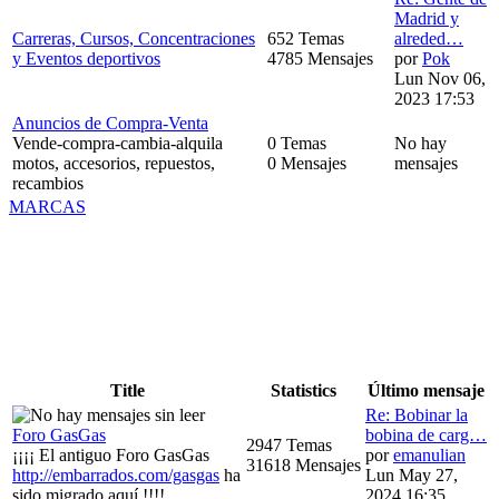
Madrid y
Carreras, Cursos, Concentraciones
652 Temas
alreded…
y Eventos deportivos
4785 Mensajes
por
Pok
Lun Nov 06,
2023 17:53
Anuncios de Compra-Venta
Vende-compra-cambia-alquila
0 Temas
No hay
motos, accesorios, repuestos,
0 Mensajes
mensajes
recambios
MARCAS
Title
Statistics
Último mensaje
Re: Bobinar la
Foro GasGas
bobina de carg…
2947 Temas
¡¡¡¡ El antiguo Foro GasGas
por
emanulian
31618 Mensajes
http://embarrados.com/gasgas
ha
Lun May 27,
sido migrado aquí !!!!
2024 16:35