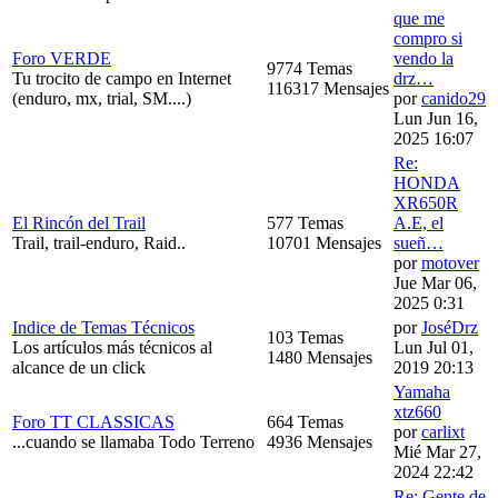
que me
compro si
Foro VERDE
vendo la
9774 Temas
Tu trocito de campo en Internet
drz…
116317 Mensajes
(enduro, mx, trial, SM....)
por
canido29
Lun Jun 16,
2025 16:07
Re:
HONDA
XR650R
El Rincón del Trail
577 Temas
A.E, el
Trail, trail-enduro, Raid..
10701 Mensajes
sueñ…
por
motover
Jue Mar 06,
2025 0:31
Indice de Temas Técnicos
por
JoséDrz
103 Temas
Los artículos más técnicos al
Lun Jul 01,
1480 Mensajes
alcance de un click
2019 20:13
Yamaha
xtz660
Foro TT CLASSICAS
664 Temas
por
carlixt
...cuando se llamaba Todo Terreno
4936 Mensajes
Mié Mar 27,
2024 22:42
Re: Gente de