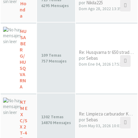
por
Nikila225
Ho
6295 Mensajes
Dom Ago 28, 2022 13:35
nd
a
HU
SA
BE
R
Re: Husqvarna tr 650 strada a…
G/
109 Temas
por
Sebas
HU
757 Mensajes
Dom Ene 04, 2026 17:53
SQ
VA
RN
A
KT
M E
Re: Limpieza carburador KTM E…
X
1302 Temas
por
Sebas
C/S
14870 Mensajes
Dom May 03, 2026 10:01
X 2
T-4