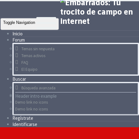
Toggle Navigation
Inicio
Forum
Temas sin respuesta
Temas activos
FAQ
El Equipo
Buscar
Búsqueda avanzada
Header intro example
Demo link no icons
Demo link no icons
Regístrate
Identificarse