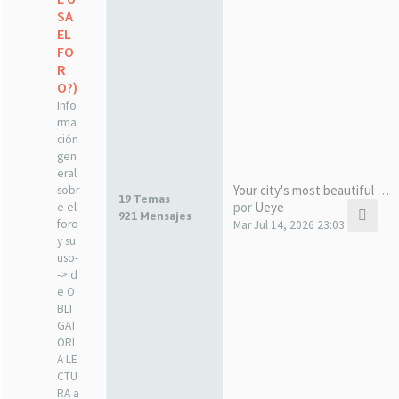
SA
EL
FO
R
O?)
Info
rma
ción
gen
eral
Your city's most beautiful gi…
sobr
19 Temas
por
Ueye
e el
921 Mensajes
foro
Mar Jul 14, 2026 23:03
y su
uso-
-> d
e O
BLI
GAT
ORI
A LE
CTU
RA a