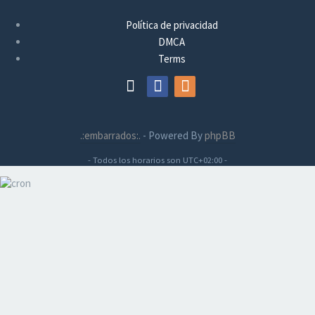
Política de privacidad
DMCA
Terms
.:embarrados:.
- Powered By
phpBB
- Todos los horarios son
UTC+02:00
-