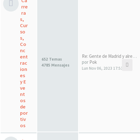
Ca
rre
ra
s,
Cur
so
s,
Co
nc
Re: Gente de Madrid y alreded…
ent
652 Temas
por
Pok
rac
4785 Mensajes
Lun Nov 06, 2023 17:53
ion
es
y E
ve
nt
os
de
por
tiv
os