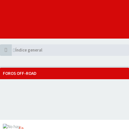
Índice general
FOROS OFF-ROAD
Fa