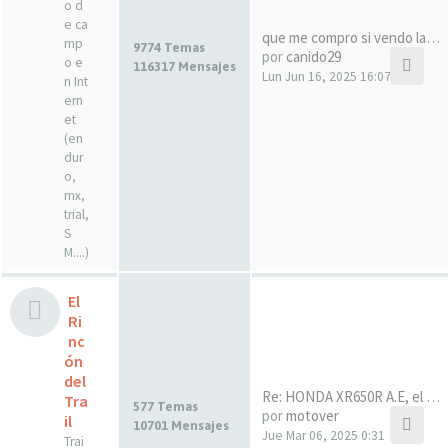
o d
e ca
que me compro si vendo la drz…
mp
9774 Temas
por
canido29
o e
116317 Mensajes
Lun Jun 16, 2025 16:07
n Int
ern
et
(en
dur
o,
mx,
trial,
S
M....)
El
Ri
nc
ón
del
Re: HONDA XR650R A.E, el sueñ…
Tra
577 Temas
por
motover
il
10701 Mensajes
Jue Mar 06, 2025 0:31
Trai