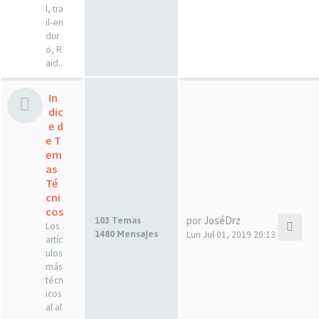
l, tra
il-en
dur
o, R
aid..
In
dic
e d
e T
em
as
Té
cni
cos
por
JoséDrz
103 Temas
Los
1480 Mensajes
Lun Jul 01, 2019 20:13
artíc
ulos
más
técn
icos
al al