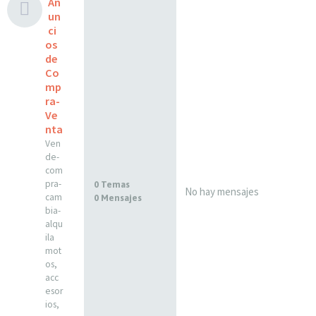
An
un
ci
os
de
Co
mp
ra-
Ve
nta
Ven
de-
com
pra-
0 Temas
No hay mensajes
cam
0 Mensajes
bia-
alqu
ila
mot
os,
acc
esor
ios,