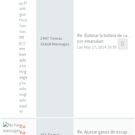
¡¡¡¡ El
anti
guo
Foro
Gas
Gas
Re: Bobinar la bobina de carg…
htt
2947 Temas
por
emanulian
p://
31618 Mensajes
Lun May 27, 2024 16:35
em
barr
ado
s.co
m/g
asga
s
ha
sido
migr
ado
aquí
!!!!
Zo
Re: Ajustar gases de escape e…
na
713 Temas