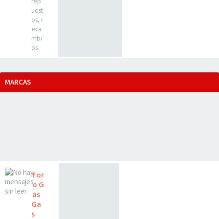
rep
uest
os, r
eca
mbi
os
MARCAS
For
o G
as
Ga
s