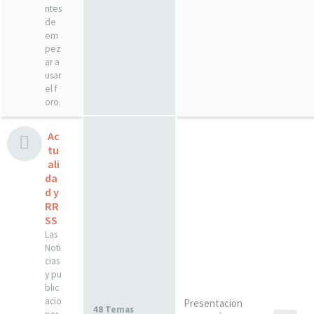
ntes
de
em
pez
ar a
usar
el f
oro.
Ac
tu
ali
da
d y
RR
SS
Las
Noti
cias
y pu
blic
acio
Presentacion
48 Temas