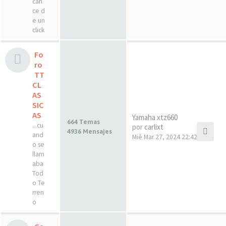
can
ce d
e un
click
Fo
ro
TT
CL
AS
SIC
AS
Yamaha xtz660
664 Temas
...cu
por
carlixt
4936 Mensajes
and
Mié Mar 27, 2024 22:42
o se
llam
aba
Tod
o Te
rren
o