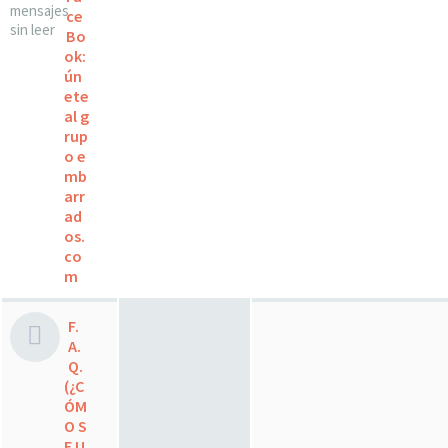
ce
Bo
ok:
ún
ete
al g
rup
o e
mb
arr
ad
os.
co
m
F.
A.
Q.
(¿C
ÓM
O S
E U