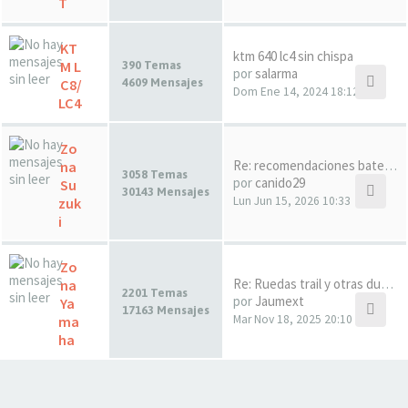
T
KT
ktm 640 lc4 sin chispa
M L
390 Temas
por
salarma
C8/
4609 Mensajes
Dom Ene 14, 2024 18:12
LC4
Zo
Re: recomendaciones baterias …
na
3058 Temas
por
canido29
Su
30143 Mensajes
Lun Jun 15, 2026 10:33
zuk
i
Zo
Re: Ruedas trail y otras dudas
na
2201 Temas
por
Jaumext
Ya
17163 Mensajes
Mar Nov 18, 2025 20:10
ma
ha