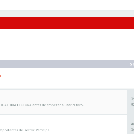
S
m
1
9
BLIGATORIA LECTURA antes de empezar a usar el foro.
4
1
portantes del sector. Participa!