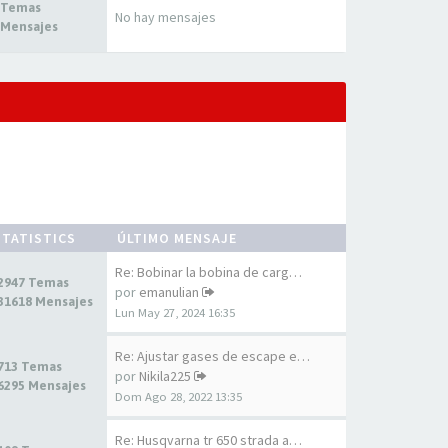
 Temas
No hay mensajes
 Mensajes
STATISTICS
ÚLTIMO MENSAJE
Re: Bobinar la bobina de carg…
2947 Temas
por
emanulian
31618 Mensajes
Lun May 27, 2024 16:35
Re: Ajustar gases de escape e…
713 Temas
por
Nikila225
6295 Mensajes
Dom Ago 28, 2022 13:35
Re: Husqvarna tr 650 strada a…