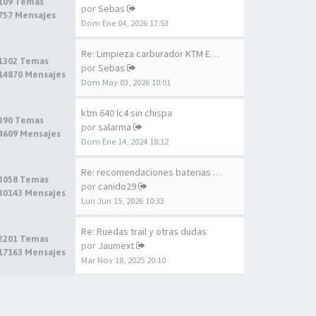
109 Temas
por
Sebas
757 Mensajes
Dom Ene 04, 2026 17:53
Re: Limpieza carburador KTM E…
1302 Temas
por
Sebas
14870 Mensajes
Dom May 03, 2026 10:01
ktm 640 lc4 sin chispa
390 Temas
por
salarma
4609 Mensajes
Dom Ene 14, 2024 18:12
Re: recomendaciones baterias …
3058 Temas
por
canido29
30143 Mensajes
Lun Jun 15, 2026 10:33
Re: Ruedas trail y otras dudas
2201 Temas
por
Jaumext
17163 Mensajes
Mar Nov 18, 2025 20:10