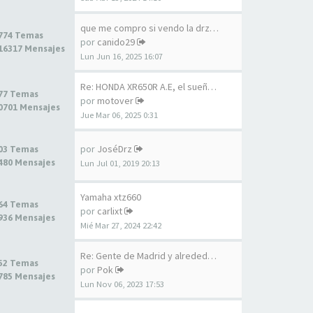
que me compro si vendo la drz…
774 Temas
por
canido29
16317 Mensajes
Lun Jun 16, 2025 16:07
Re: HONDA XR650R A.E, el sueñ…
77 Temas
por
motover
0701 Mensajes
Jue Mar 06, 2025 0:31
por
JoséDrz
03 Temas
480 Mensajes
Lun Jul 01, 2019 20:13
Yamaha xtz660
64 Temas
por
carlixt
936 Mensajes
Mié Mar 27, 2024 22:42
Re: Gente de Madrid y alreded…
52 Temas
por
Pok
785 Mensajes
Lun Nov 06, 2023 17:53