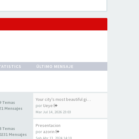
TATISTICS
ÚLTIMO MENSAJE
Your city's most beautiful gi…
9 Temas
por
Ueye
21 Mensajes
Mar Jul 14, 2026 23:03
Presentacion
8 Temas
por
azorin
0231 Mensajes
Sab Abr 13, 2024 14:10