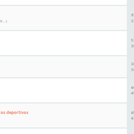
9
1
....)
5
1
1
1
6
4
tos deportivos
6
4