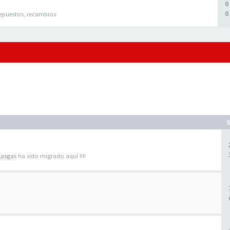
0
0
epuestos, recambios
gasgas
ha sido migrado aquí !!!!