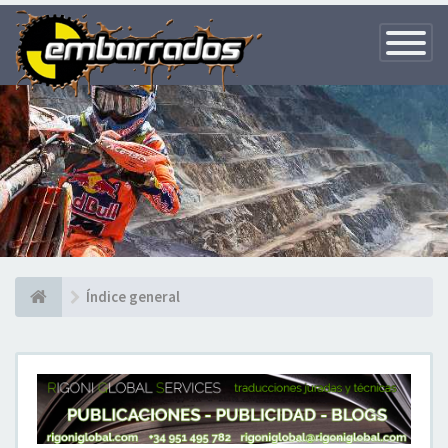
Toggle
Navigatio
Índice general