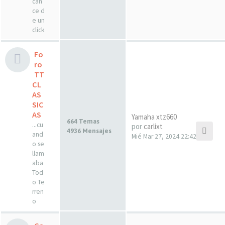
can
ce d
e un
click
Fo
ro
TT
CL
AS
SIC
AS
Yamaha xtz660
664 Temas
...cu
por
carlixt
4936 Mensajes
and
Mié Mar 27, 2024 22:42
o se
llam
aba
Tod
o Te
rren
o