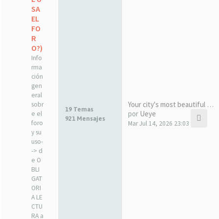
SA
EL
FO
R
O?)
Info
rma
ción
gen
eral
Your city's most beautiful gi…
sobr
19 Temas
por
Ueye
e el
921 Mensajes
foro
Mar Jul 14, 2026 23:03
y su
uso-
-> d
e O
BLI
GAT
ORI
A LE
CTU
RA a