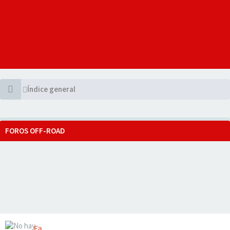
Índice general
FOROS OFF-ROAD
Fa