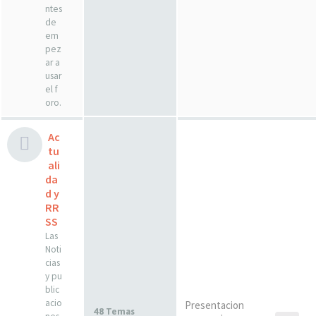
ntes
de
em
pez
ar a
usar
el f
oro.
Ac
tu
ali
da
d y
RR
SS
Las
Noti
cias
y pu
blic
acio
Presentacion
48 Temas