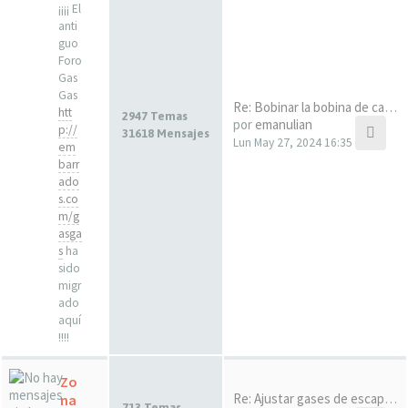
¡¡¡¡ El
anti
guo
Foro
Gas
Gas
Re: Bobinar la bobina de carg…
htt
2947 Temas
por
emanulian
p://
31618 Mensajes
Lun May 27, 2024 16:35
em
barr
ado
s.co
m/g
asga
s
ha
sido
migr
ado
aquí
!!!!
Zo
Re: Ajustar gases de escape e…
na
713 Temas