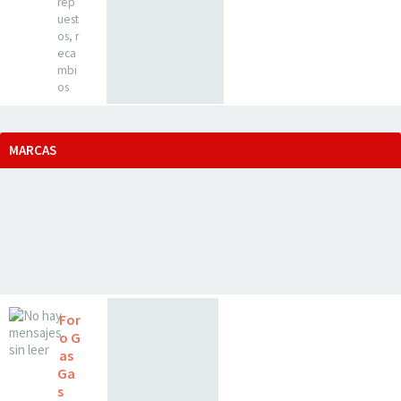
rep
uest
os, r
eca
mbi
os
MARCAS
For
o G
as
Ga
s