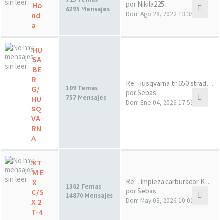
por
Nikila225
Ho
6295 Mensajes
Dom Ago 28, 2022 13:35
nd
a
HU
SA
BE
R
Re: Husqvarna tr 650 strada a…
G/
109 Temas
por
Sebas
HU
757 Mensajes
Dom Ene 04, 2026 17:53
SQ
VA
RN
A
KT
M E
Re: Limpieza carburador KTM E…
X
1302 Temas
por
Sebas
C/S
14870 Mensajes
Dom May 03, 2026 10:01
X 2
T-4