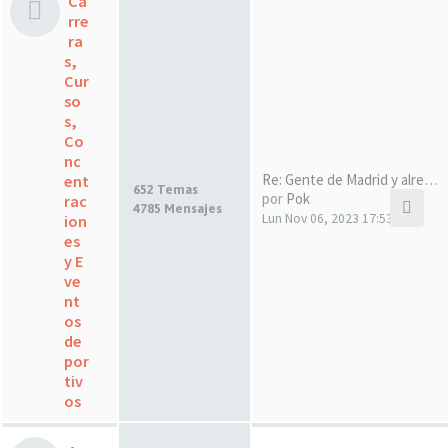
Ca
rre
ra
s,
Cur
so
s,
Co
nc
Re: Gente de Madrid y alreded…
ent
652 Temas
por
Pok
rac
4785 Mensajes
Lun Nov 06, 2023 17:53
ion
es
y E
ve
nt
os
de
por
tiv
os