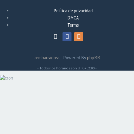
Política de privacidad
DMCA
Terms
.:embarrados:.
- Powered By
phpBB
- Todos los horarios son
UTC+02:00
-