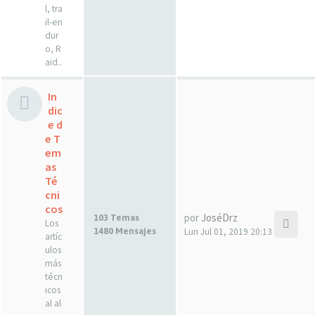
l, tra
il-en
dur
o, R
aid..
In
dic
e d
e T
em
as
Té
cni
cos
por
JoséDrz
103 Temas
Los
1480 Mensajes
Lun Jul 01, 2019 20:13
artíc
ulos
más
técn
icos
al al