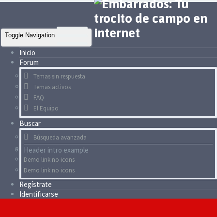
Toggle Navigation
Inicio
Forum
Temas sin respuesta
Temas activos
FAQ
El Equipo
Buscar
Búsqueda avanzada
Header intro example
Demo link no icons
Demo link no icons
Regístrate
Identificarse