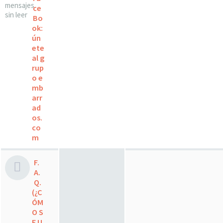
ce
Bo
ok:
ún
ete
al g
rup
o e
mb
arr
ad
os.
co
m
F.
A.
Q.
(¿C
ÓM
O S
E U