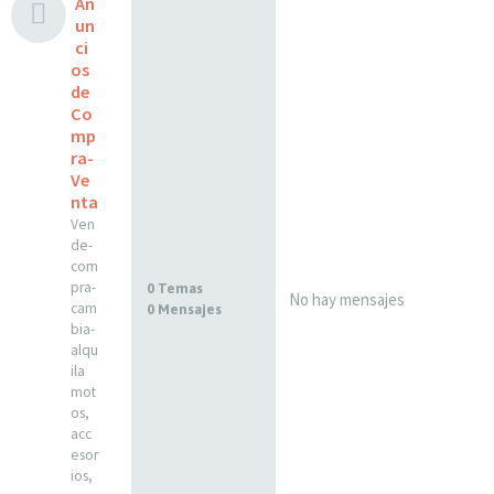
An
un
ci
os
de
Co
mp
ra-
Ve
nta
Ven
de-
com
pra-
0 Temas
No hay mensajes
cam
0 Mensajes
bia-
alqu
ila
mot
os,
acc
esor
ios,