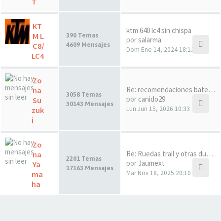
T
KT
ktm 640 lc4 sin chispa
M L
390 Temas
por
salarma
C8/
4609 Mensajes
Dom Ene 14, 2024 18:12
LC4
Zo
Re: recomendaciones baterias …
na
3058 Temas
por
canido29
Su
30143 Mensajes
Lun Jun 15, 2026 10:33
zuk
i
Zo
Re: Ruedas trail y otras dudas
na
2201 Temas
por
Jaumext
Ya
17163 Mensajes
Mar Nov 18, 2025 20:10
ma
ha