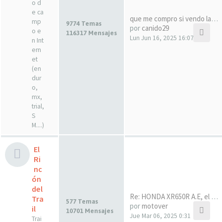
o d
e ca
que me compro si vendo la drz…
mp
9774 Temas
por
canido29
o e
116317 Mensajes
Lun Jun 16, 2025 16:07
n Int
ern
et
(en
dur
o,
mx,
trial,
S
M....)
El
Ri
nc
ón
del
Re: HONDA XR650R A.E, el sueñ…
Tra
577 Temas
por
motover
il
10701 Mensajes
Jue Mar 06, 2025 0:31
Trai